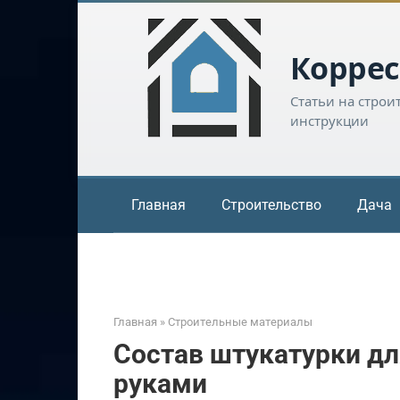
Перейти
к
контенту
Коррес
Статьи на строи
инструкции
Главная
Строительство
Дача
Главная
»
Строительные материалы
Состав штукатурки д
руками