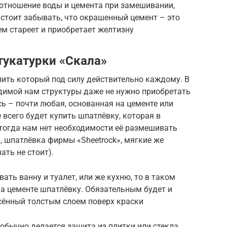
соотношение воды и цемента при замешивании,
 стоит забывать, что окрашенный цемент – это
ем стареет и приобретает желтизну
тукатурки «Скала»
ить который под силу действительно каждому. В
одимой нам структуры даже не нужно приобретать
ь – почти любая, основанная на цементе или
 всего будет купить шпатлёвку, которая в
 тогда нам нет необходимости её размешивать
, шпатлёвка фирмы «Sheetrock», мягкие же
ать не стоит).
ать ванну и туалет, или же кухню, то в таком
а цементе шпатлёвку. Обязательным будет и
есённый толстым слоем поверх краски
обычно делается защита из плитки или стекла