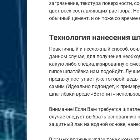
загрязнение, текстура поверхности, 
цвет всех составляющих раствора. Не
обычный цемент, и он тоже со времен
Технология нанесения ш
Практичный и несложный способ, осил
данном случае, для получения необх
какую-либо специализированную смес
гипсе шпатлёвка нам подойдёт. Лучше
продажу поступает уже готовой, ведь
самим (Идеально подойдёт, к примеру
шпатлёвки вроде «Ветонит» использов
Внимание! Если Вам требуется шпатлев
случае следует выбрать основанную н
защитный лак на водной основе, нан
В самых влажных углах таких комнат 