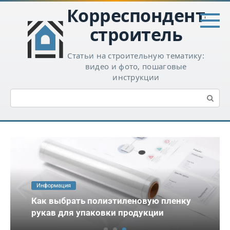
Перейти
Корреспондент-
к
контенту
строитель
Статьи на строительную тематику:
видео и фото, пошаговые
инструкции
Поиск:
Информация
Как ковры с логотипом помогают
зонировать пространство в
автосалонах и больших офисах