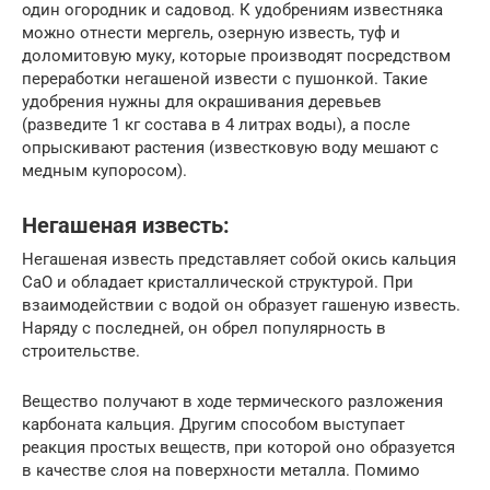
один огородник и садовод. К удобрениям известняка
можно отнести мергель, озерную известь, туф и
доломитовую муку, которые производят посредством
переработки негашеной извести с пушонкой. Такие
удобрения нужны для окрашивания деревьев
(разведите 1 кг состава в 4 литрах воды), а после
опрыскивают растения (известковую воду мешают с
медным купоросом).
Негашеная известь:
Негашеная известь представляет собой окись кальция
CaO и обладает кристаллической структурой. При
взаимодействии с водой он образует гашеную известь.
Наряду с последней, он обрел популярность в
строительстве.
Вещество получают в ходе термического разложения
карбоната кальция. Другим способом выступает
реакция простых веществ, при которой оно образуется
в качестве слоя на поверхности металла. Помимо