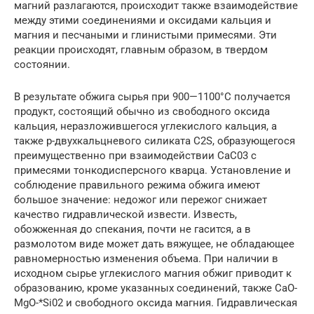
магний разлагаются, происходит также взаимодействие
между этими соединениями и оксидами кальция и
магния и песчаными и глинистыми примесями. Эти
реакции происходят, главным образом, в твердом
состоянии.
В результате обжига сырья при 900—1100°С получается
продукт, состоящий обычно из свободного оксида
кальция, неразложившегося углекислого кальция, а
также р-двухкальцневого силиката C2S, образующегося
преимущественно при взаимодействии СаС03 с
примесями тонкодисперсного кварца. Установление и
соблюдение правильного режима обжига имеют
большое значение: недожог или пережог снижает
качество гидравлической извести. Известь,
обожженная до спекания, почти не гасится, а в
размолотом виде может дать вяжущее, не обладающее
равномерностью изменения объема. При наличии в
исходном сырье углекислого магния обжиг приводит к
образованию, кроме указанных соединений, также CaO-
MgO-*Si02 и свободного оксида магния. Гидравлическая