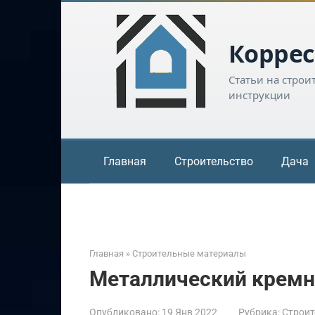
Перейти
к
контенту
Коррес
Статьи на строи
инструкции
Главная
Строительство
Дача
Главная
»
Строительные материалы
Металлический кремн
Опубликовано:
19 Янв 2022
Рубрика:
Строит