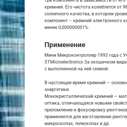
три компонента в зависимости от его
кремния. Его чистота колеблется от 
солнечного качества, в котором урове
компонент – кремний электронного кл
менее 0,000000001%.
Применение
Мини Микроконтроллер 1993 года с 
STMicroelectronics За окошечком ви
с выполненной на ней схемой.
В настоящее время кремний — основн
энергетики.
Монокристаллический кремний — мате
оптика, отличающаяся новыми свойс
преломление и фокусировку рентгено
применяется для изготовления рентге
микроскопах, телескопах и др.