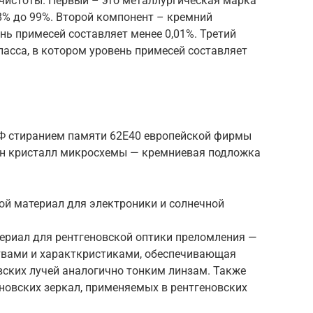
 чистоты. Первый – это металлургическая марка
98% до 99%. Второй компонент – кремний
нь примесей составляет менее 0,01%. Третий
асса, в котором уровень примесей составляет
УФ стиранием памяти 62E40 европейской фирмы
ден кристалл микросхемы — кремниевая подложка
ой материал для электроники и солнечной
риал для рентгеновской оптики преломления —
твами и характкристиками, обеспечивающая
вских лучей аналогично тонким линзам. Также
новских зеркал, применяемых в рентгеновских