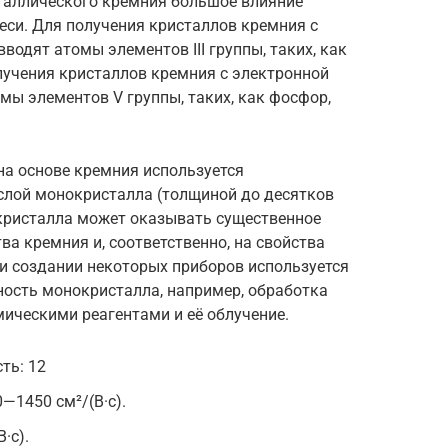
таллического кремния большое влияние
си. Для получения кристаллов кремния с
одят атомы элементов III группы, таких, как
олучения кристаллов кремния с электронной
ы элементов V группы, таких, как фосфор,
на основе кремния используется
слой монокристалла (толщиной до десятков
 кристалла может оказывать существенное
ва кремния и, соответственно, на свойства
и создании некоторых приборов используется
ость монокристалла, например, обработка
ическими реагентами и её облучение.
ть: 12
—1450 см²/(В·c).
·c).