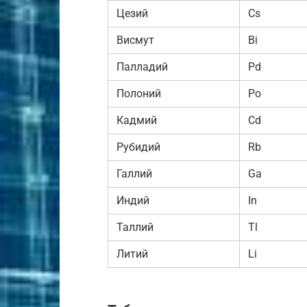
Цезий
Cs
Висмут
Bi
Палладий
Pd
Полоний
Po
Кадмий
Cd
Рубидий
Rb
Галлий
Ga
Индий
In
Таллий
Tl
Литий
Li