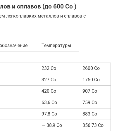
ов и сплавов (до 600 Со )
ем легкоплавких металлов и сплавов с
обозначение
Температуры
232 Со
2600 Со
327 Со
1750 Со
420 Со
907 Со
63,6 Со
759 Со
97,8 Со
883 Со
— 38,9 Со
356.73 Со