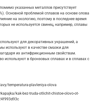
 помимо указанных металлов присутствует
%). Основной проблемой сплавов на основе олова
влияние на экологию, поэтому в последнее время
торых не используется свинец, например, сплавы
спользуют для декоративных украшений, а
мы используют в качестве смазки для
лагодаря их антифрикционным свойствам.
о используют в бронзовых сплавах и в сплавах с
lavy/temperatura-plavleniya-olova
apajka/kak-bez-truda-otlichit-chistoe-olovo-ot-
24f993d93c