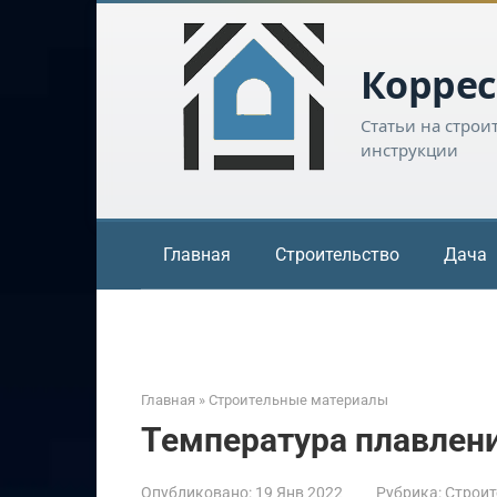
Перейти
к
контенту
Коррес
Статьи на строи
инструкции
Главная
Строительство
Дача
Главная
»
Строительные материалы
Температура плавлени
Опубликовано:
19 Янв 2022
Рубрика:
Строит