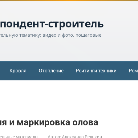
пондент-строитель
тельную тематику: видео и фото, пошаговые
Кровля
Отопление
Рейтинги техники
Рем
я и маркировка олова
ельные материалы
Автор:
Александр Редькин