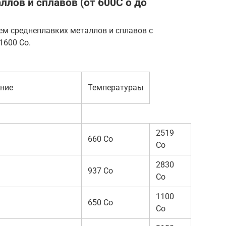
лов и сплавов (от 600С о до
ем среднеплавких металлов и сплавов с
1600 Со.
ение
Температураы
2519
660 Со
Со
2830
937 Со
Со
1100
650 Со
Со