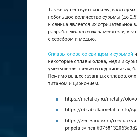
Также существуют сплавы, в которых
небольшое количество сурьмы (до 2,5
и свинца является их отрицательное 
разрабатываются их заменители, в ко
с серебром и медью.
Сплавы олова со свинцом и сурьмой
и
некоторые сплавы олова, меди и сурь
уменьшения трения в подшипниках, б
Помимо вышесказанных сплавов, олов
титаном и цирконием.
https://metalloy.ru/metally/olovo
https://obrabotkametalla.info/sp
https://zen.yandex.ru/media/svark
pripoia-svinca-60758132063a3d