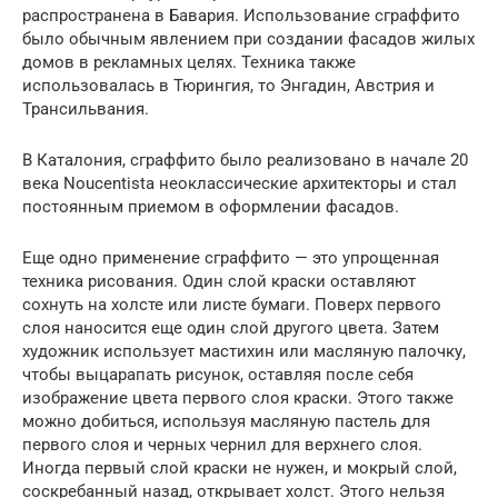
распространена в Бавария. Использование сграффито
было обычным явлением при создании фасадов жилых
домов в рекламных целях. Техника также
использовалась в Тюрингия, то Энгадин, Австрия и
Трансильвания.
В Каталония, сграффито было реализовано в начале 20
века Noucentista неоклассические архитекторы и стал
постоянным приемом в оформлении фасадов.
Еще одно применение сграффито — это упрощенная
техника рисования. Один слой краски оставляют
сохнуть на холсте или листе бумаги. Поверх первого
слоя наносится еще один слой другого цвета. Затем
художник использует мастихин или масляную палочку,
чтобы выцарапать рисунок, оставляя после себя
изображение цвета первого слоя краски. Этого также
можно добиться, используя масляную пастель для
первого слоя и черных чернил для верхнего слоя.
Иногда первый слой краски не нужен, и мокрый слой,
соскребанный назад, открывает холст. Этого нельзя