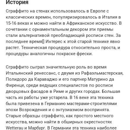
История
Сграффито на стенах использовалось в Европе с
классических времен, популяризировалось в Италия в
15-16 веках и можно найти в Африканское искусство. В
сочетании с орнаментальным декором эти приемы
стали альтернативой преобладающей росписи стен. За
последнее время[] Интерес к этой старой технике явно
растет. Техническая процедура относительно проста, и
процедуры аналогичны покраске фрески.
Сграффито сыграл значительную роль во время
Итальянский ренессанс, с двумя из Рафаэльмастерская,
Полидоро да Караваджо и его партнер Матурино да
Фиренце, среди ведущих специалистов по росписи
дворцовых фасадов в Риме и других городах. Большая
часть их работы уже устарела. В 16 веке эта техника
была привезена в Германию мастерами-строителями
эпохи Возрождения и с энтузиазмом воспринята.
Старые образцы сграффито, как простого местного
искусства, можно найти в обширных окрестностях
Wetterau и Марбург. В Германии эта техника наиболее