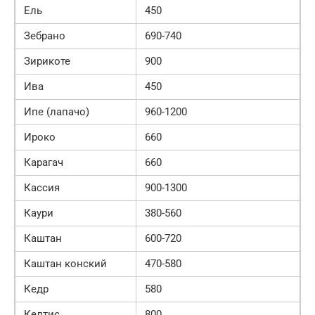
Ель
450
Зебрано
690-740
Зирикоте
900
Ива
450
Ипе (лапачо)
960-1200
Ироко
660
Карагач
660
Кассия
900-1300
Каури
380-560
Каштан
600-720
Каштан конский
470-580
Кедр
580
Келтис
800