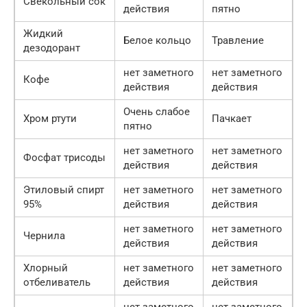
Свекольный сок
действия
пятно
Жидкий
Белое кольцо
Травление
дезодорант
нет заметного
нет заметного
Кофе
действия
действия
Очень слабое
Хром ртути
Пачкает
пятно
нет заметного
нет заметного
Фосфат трисоды
действия
действия
Этиловый спирт
нет заметного
нет заметного
95%
действия
действия
нет заметного
нет заметного
Чернила
действия
действия
Хлорный
нет заметного
нет заметного
отбеливатель
действия
действия
нет заметного
нет заметного