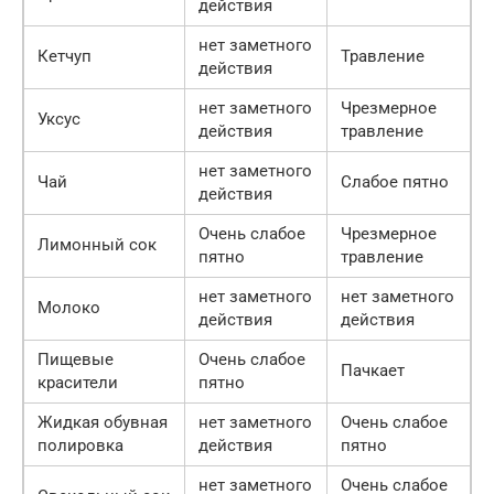
действия
нет заметного
Кетчуп
Травление
действия
нет заметного
Чрезмерное
Уксус
действия
травление
нет заметного
Чай
Слабое пятно
действия
Очень слабое
Чрезмерное
Лимонный сок
пятно
травление
нет заметного
нет заметного
Молоко
действия
действия
Пищевые
Очень слабое
Пачкает
красители
пятно
Жидкая обувная
нет заметного
Очень слабое
полировка
действия
пятно
нет заметного
Очень слабое