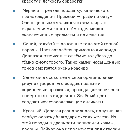
красоту и лёгкость обработки.
Чёрный — редкая порода вулканического
происхождения. Примеси — графит и битум.
Очень ценными являются экземпляры с
вкраплениями золота. Им отделывают
эксклюзивные предметы и помещения.
Синий, голубой — основные тона этой горной
породы. Цвет создаётся примесью диопсида.
Диапазон оттенков — от тёмно-голубого до
тёмно-фиолетового. Такие камни насыщенных
тонов смотрятся очень красиво.
Зелёный высоко ценится за оригинальный
рисунок узоров. Его создают белые и
коричневые прожилки, проходящие через всю
поверхность в виде волн. Зелёный цвет
создают железосодержащие силикаты.
Красный. Дорогая разновидность, получившая
особую окраску благодаря оксиду железа. Из
этой породы в древности возводили храмы,
дворцы. Сейчас она используется для отделки