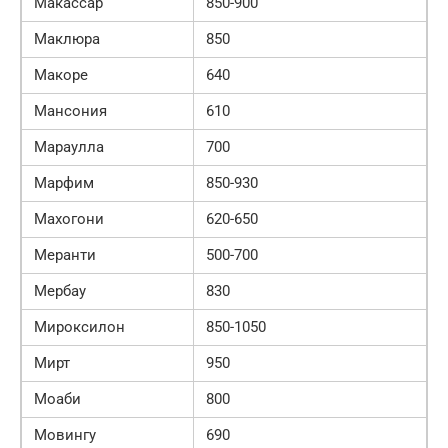
Макассар
850-900
Маклюра
850
Макоре
640
Мансония
610
Мараулла
700
Марфим
850-930
Махогони
620-650
Меранти
500-700
Мербау
830
Мироксилон
850-1050
Мирт
950
Моаби
800
Мовингу
690