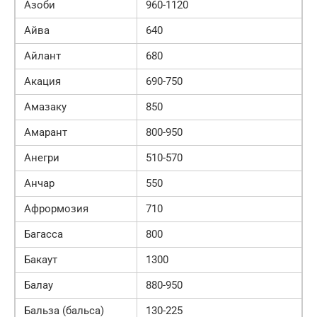
Азоби
960-1120
Айва
640
Айлант
680
Акация
690-750
Амазаку
850
Амарант
800-950
Анегри
510-570
Анчар
550
Афрормозия
710
Багасса
800
Бакаут
1300
Балау
880-950
Бальза (бальса)
130-225