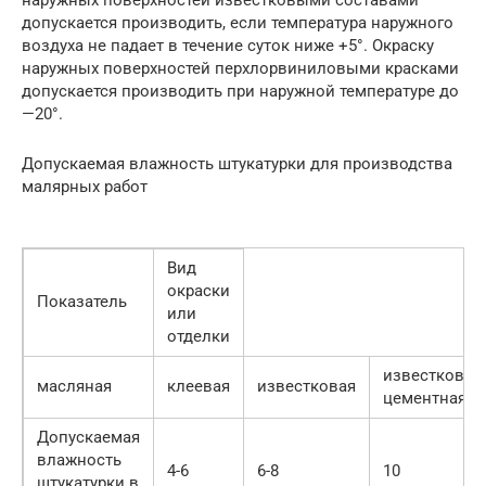
наружных поверхностей известковыми составами
допускается производить, если температура наружного
воздуха не падает в течение суток ниже +5°. Окраску
наружных поверхностей перхлорвиниловыми красками
допускается производить при наружной температуре до
—20°.
Допускаемая влажность штукатурки для производства
малярных работ
Вид
окраски
Показатель
или
отделки
известково-
масляная
клеевая
известковая
цементная
Допускаемая
влажность
4-6
6-8
10
штукатурки в