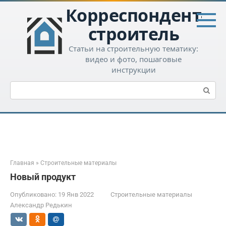
Перейти
Корреспондент-
к
контенту
строитель
Статьи на строительную тематику:
видео и фото, пошаговые
инструкции
Поиск:
Главная
»
Строительные материалы
Новый продукт
Опубликовано:
19 Янв 2022
Строительные материалы
Александр Редькин