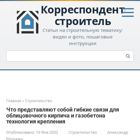
Перейти
Корреспондент-
к
контенту
строитель
Статьи на строительную тематику:
видео и фото, пошаговые
инструкции
Поиск:
Главная
»
Строительство
Что представляют собой гибкие связи для
облицовочного кирпича и газобетона
технология крепления
Опубликовано:
19 Янв 2022
Строительство
Александр
Редькин