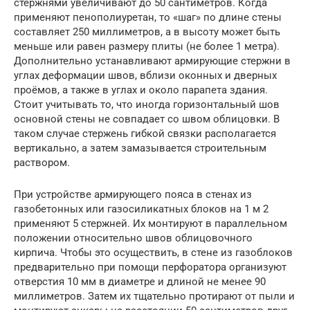
стержнями увеличивают до 50 сантиметров. Когда
применяют пенополиуретан, то «шаг» по длине стены
составляет 250 миллиметров, а в высоту может быть
меньше или равен размеру плиты (не более 1 метра).
Дополнительно устанавливают армирующие стержни в
углах деформации швов, вблизи оконных и дверных
проёмов, а также в углах и около парапета здания.
Стоит учитывать то, что иногда горизонтальный шов
основной стены не совпадает со швом облицовки. В
таком случае стержень гибкой связки располагается
вертикально, а затем замазывается строительным
раствором.
При устройстве армирующего пояса в стенах из
газобетонных или газосиликатных блоков на 1 м 2
применяют 5 стержней. Их монтируют в параллельном
положении относительно швов облицовочного
кирпича. Чтобы это осуществить, в стене из газоблоков
предварительно при помощи перфоратора организуют
отверстия 10 мм в диаметре и длиной не менее 90
миллиметров. Затем их тщательно протирают от пыли и