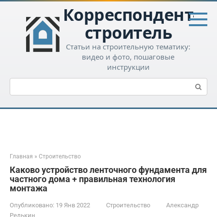
Перейти
Корреспондент-
к
контенту
строитель
Статьи на строительную тематику:
видео и фото, пошаговые
инструкции
Поиск:
Главная
»
Строительство
Каково устройство ленточного фундамента для
частного дома + правильная технология
монтажа
Опубликовано:
19 Янв 2022
Строительство
Александр
Редькин