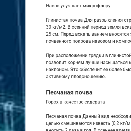
Навоз улучшает микрофлору
Глинистая почва Для разрыхления ст
30 кг/м2. В осенний период земля вс
25 см. Перед вскапыванием вносятся зо
почвенного покрова навозом и компо
При расположении грядки в глинистой
позволит корням лучше насыщаться к
наклоном. Это обеспечит ее более бы
активному плодоношению.
Песчаная почва
Горох в качестве сидерата
Песчаная почва Данный вид необходи
целью смешиваются известь (0,2 кг/м2
вносить 2 раза в год. В осеннее врем