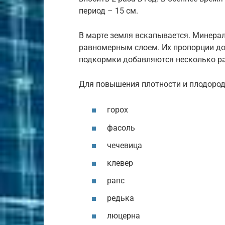
период – 15 см.
В марте земля вскапывается. Минера
равномерным слоем. Их пропорции дол
подкормки добавляются несколько ра
Для повышения плотности и плодоро
горох
фасоль
чечевица
клевер
рапс
редька
люцерна