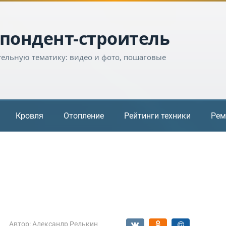
пондент-строитель
тельную тематику: видео и фото, пошаговые
Кровля
Отопление
Рейтинги техники
Рем
Автор:
Александр Редькин