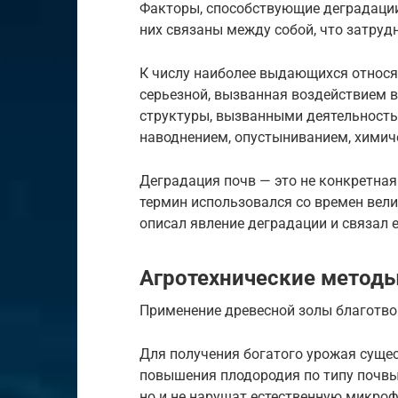
Факторы, способствующие деградации
них связаны между собой, что затрудн
К числу наиболее выдающихся относят
серьезной, вызванная воздействием 
структуры, вызванными деятельность
наводнением, опустыниванием, химиче
Деградация почв — это не конкретная
термин использовался со времен вели
описал явление деградации и связал е
Агротехнические метод
Применение древесной золы благотво
Для получения богатого урожая суще
повышения плодородия по типу почвы.
но и не нарушат естественную микроф