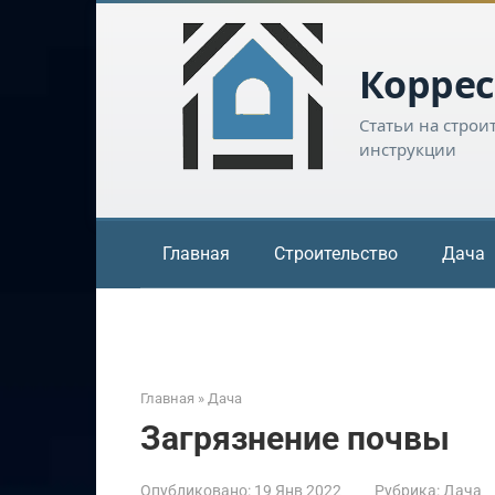
Перейти
к
контенту
Коррес
Статьи на строи
инструкции
Главная
Строительство
Дача
Главная
»
Дача
Загрязнение почвы
Опубликовано:
19 Янв 2022
Рубрика:
Дача