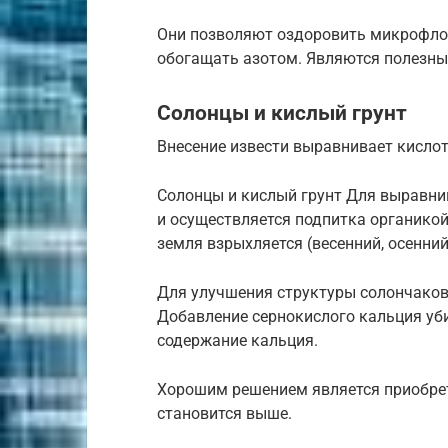
Они позволяют оздоровить микрофлор
обогащать азотом. Являются полезны
Солонцы и кислый грунт
Внесение извести выравнивает кисло
Солонцы и кислый грунт Для выравнив
и осуществляется подпитка органикой
земля взрыхляется (весенний, осенний
Для улучшения структуры солончаков 
Добавление сернокислого кальция уби
содержание кальция.
Хорошим решением является приобрет
становится выше.