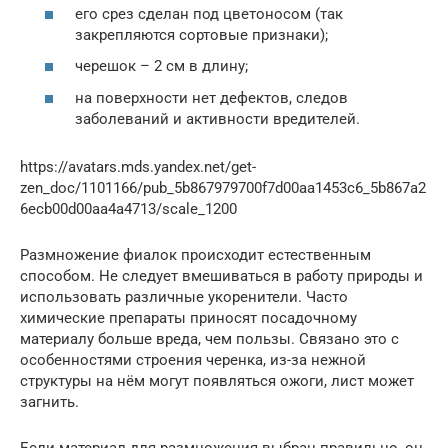
его срез сделан под цветоносом (так
закрепляются сортовые признаки);
черешок – 2 см в длину;
на поверхности нет дефектов, следов
заболеваний и активности вредителей.
https://avatars.mds.yandex.net/get-
zen_doc/1101166/pub_5b867979700f7d00aa1453c6_5b867a2
6ecb00d00aa4a4713/scale_1200
Размножение фиалок происходит естественным
способом. Не следует вмешиваться в работу природы и
использовать различные укоренители. Часто
химические препараты приносят посадочному
материалу больше вреда, чем пользы. Связано это с
особенностями строения черенка, из-за нежной
структуры на нём могут появляться ожоги, лист может
загнить.
Если материал для размножения выбран правильно, он