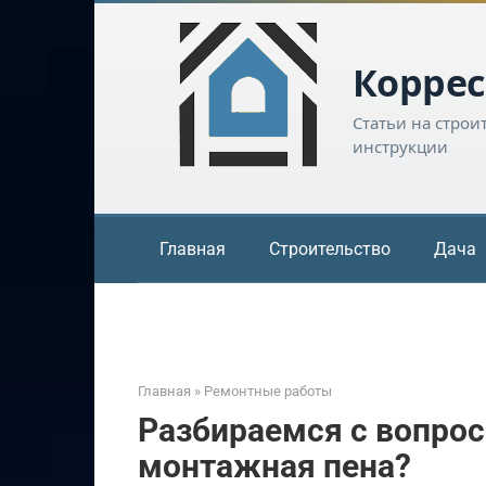
Перейти
к
контенту
Коррес
Статьи на строи
инструкции
Главная
Строительство
Дача
Главная
»
Ремонтные работы
Разбираемся с вопрос
монтажная пена?