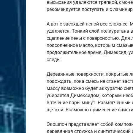
высыхания удаляются тряпкой, смоче
рекомендуется поступать и с ламин
А вот с засохшей пеной все сложнее.
удаляется. Тонкий слой полиуретана
сцепление пены с поверхностью. Для 
подсолнечное масло, которым смазыва
продолжительное время, Димексид, уа
следы.
Деревянные поверхности, покрытые ла
подождать, пока смесь не станет зас
массу возможно будет аккуратно снят
убирается Димексидом, которым необ
в течение пары минут. Размягченный 
щеткой. Возможно применение очистит
Экошпон представляет собой компози
деревянная стружка и синтетический