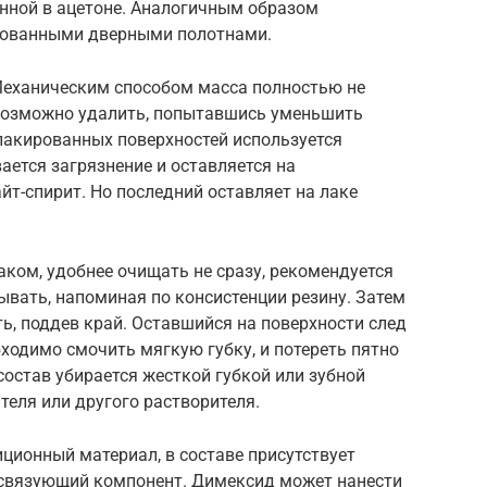
нной в ацетоне. Аналогичным образом
ированными дверными полотнами.
 Механическим способом масса полностью не
 возможно удалить, попытавшись уменьшить
лакированных поверхностей используется
ется загрязнение и оставляется на
йт-спирит. Но последний оставляет на лаке
ком, удобнее очищать не сразу, рекомендуется
тывать, напоминая по консистенции резину. Затем
ь, поддев край. Оставшийся на поверхности след
ходимо смочить мягкую губку, и потереть пятно
состав убирается жесткой губкой или зубной
еля или другого растворителя.
ционный материал, в составе присутствует
 связующий компонент. Димексид может нанести