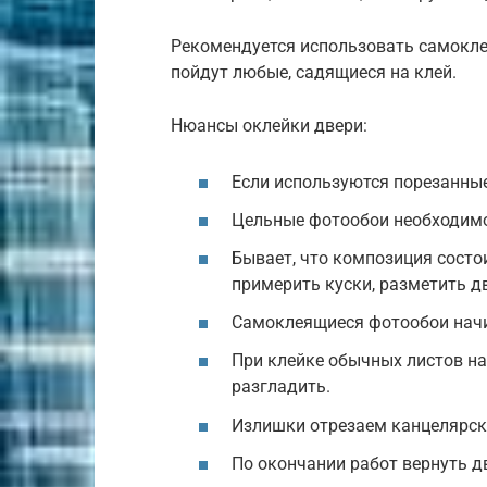
Рекомендуется использовать самокле
пойдут любые, садящиеся на клей.
Нюансы оклейки двери:
Если используются порезанные
Цельные фотообои необходимо 
Бывает, что композиция состои
примерить куски, разметить дв
Самоклеящиеся фотообои начи
При клейке обычных листов нан
разгладить.
Излишки отрезаем канцелярс
По окончании работ вернуть д