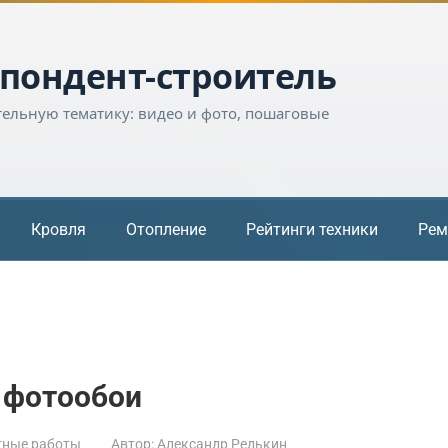
пондент-строитель
тельную тематику: видео и фото, пошаговые
Кровля
Отопление
Рейтинги техники
Рем
 фотообои
тные работы
Автор:
Александр Редькин