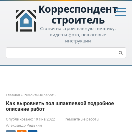
Перейти
Корреспондент-
к
контенту
строитель
Статьи на строительную тематику:
видео и фото, пошаговые
инструкции
Поиск:
Главная
»
Ремонтные работы
Как выровнять пол шпаклевкой подробное
описание работ
Опубликовано:
19 Янв 2022
Ремонтные работы
Александр Редькин