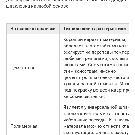
шпаклевка на любой основе.
Название шпаклевки
Технические характеристики
Хороший вариант материала,
обладает влагостойкими качест
реагирует на перепады температ
любыми трещинами, сколами ил
нюансами. Совместима с красит
Цементная
этим качествам, именно
цементную шпаклевку часто исп
кухни и ванной комнаты. Можно
под покраску во всей квартире. 
высокие расценки.
Является универсальной шпакле
такими качествами как пластичн
небольшие расходы. К плюсам д
Полимерная
материала можно отнести класс
эксплуатации. Сделать работу 