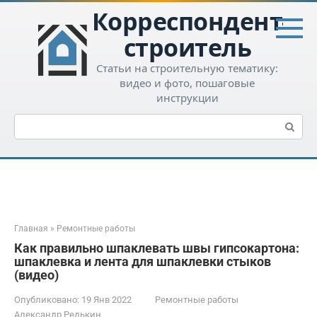
Перейти
Корреспондент-
к
контенту
строитель
Статьи на строительную тематику:
видео и фото, пошаговые
инструкции
Поиск:
Главная
»
Ремонтные работы
Как правильно шпаклевать швы гипсокартона:
шпаклевка и лента для шпаклевки стыков
(видео)
Опубликовано:
19 Янв 2022
Ремонтные работы
Александр Редькин