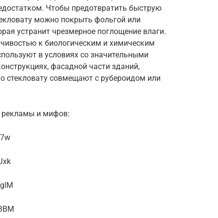
недостатком. Чтобы предотвратить быструю
текловату можно покрыть фольгой или
орая устранит чрезмерное поглощение влаги.
йчивостью к биологическим и химическим
спользуют в условиях со значительными
конструкциях, фасадной части зданий,
ко стекловату совмещают с рубероидом или
е рекламы и мифов:
N7w
Jxk
0glM
n3BM