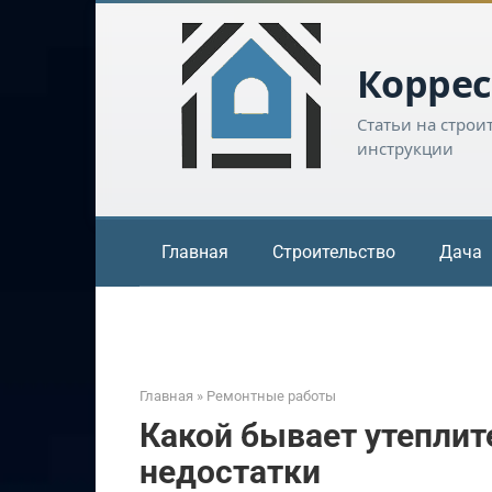
Перейти
к
контенту
Коррес
Статьи на строи
инструкции
Главная
Строительство
Дача
Главная
»
Ремонтные работы
Какой бывает утеплит
недостатки