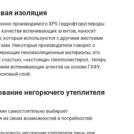
вая изоляция
ционно производимого XPS гидрофторуглероды
в качестве вспенивающих агентов, наносят
е, которые используются с другими жесткими
ами. Некоторые производители говорят о
нивающие пеноизоляционные материалы; это
К счастью, «настоящи» пенополистирол, теперь
нием вспенивающих агентов на основе ГХФУ,
зоновый слой.
ование негорючего утеплителя
зяин самостоятельно выбирает
 из своих возможностей и потребностей.
льзовать негорючие утеплители лишь при