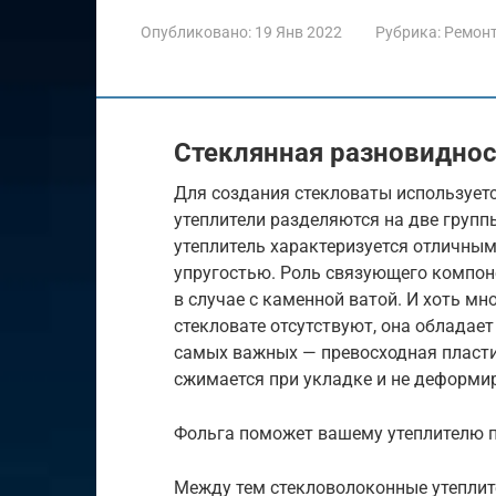
Опубликовано:
19 Янв 2022
Рубрика:
Ремон
Стеклянная разновиднос
Для создания стекловаты используетс
утеплители разделяются на две групп
утеплитель характеризуется отличны
упругостью. Роль связующего компон
в случае с каменной ватой. И хоть мн
стекловате отсутствуют, она обладае
самых важных — превосходная пластич
сжимается при укладке и не деформир
Фольга поможет вашему утеплителю 
Между тем стекловолоконные утеплите