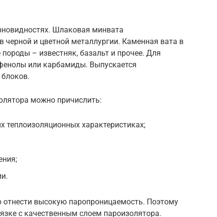
азновидностях. Шлаковая минвата
в черной и цветной металлургии. Каменная вата в
 породы – известняк, базальт и прочее. Для
фенолы или карбамиды. Выпускается
 блоков.
олятора можно причислить:
х теплоизоляционных характеристиках;
ения;
и.
о отнести высокую паропроницаемость. Поэтому
вязке с качественным слоем пароизолятора.