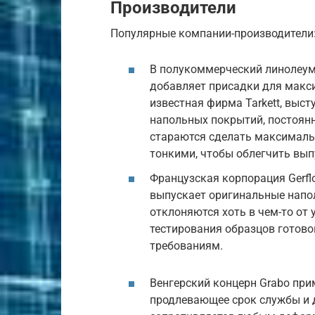
Производители
Популярные компании-производители
В полукоммерческий линолеум 
добавляет присадки для макс
известная фирма Tarkett, выс
напольных покрытий, постоян
стараются сделать максималь
тонкими, чтобы облегчить вы
Французская корпорация Gerflo
выпускает оригинальные напо
отклоняются хоть в чем-то от
тестирования образцов готов
требованиям.
Венгерский концерн Grabo пр
продлевающее срок службы и 