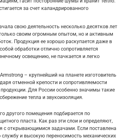
ациям, гасит посторонние шумы и хранит тепло.
тигается за счет каландрированного
ачала свою деятельность несколько десятков лет
 только своим огромным опытом, но и активным
оток. Продукция ее хорошо раскупается даже в
особой обработки отлично сопротивляется
нечному освещению, не пачкается и легко
rmstrong – крупнейший на планете изготовитель
одаря отменной крепости и сопротивляемости
 продукции. Для России особенно значимы такие
 сбережение тепла и звукоизоляция.
го другого помещения подбирается по
итного пласта. Как раз эти слои и определяют,
я с открывающимися задачами. Если поставлена
 службу и высокую переносимость механических