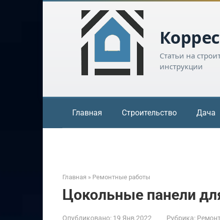
Перейти
к
контенту
Коррес
Статьи на строи
инструкции
Главная
Строительство
Дача
Главная
»
Ремонтные работы
Цокольные панели дл
Опубликовано:
19 Янв 2022
Рубрика:
Ремон