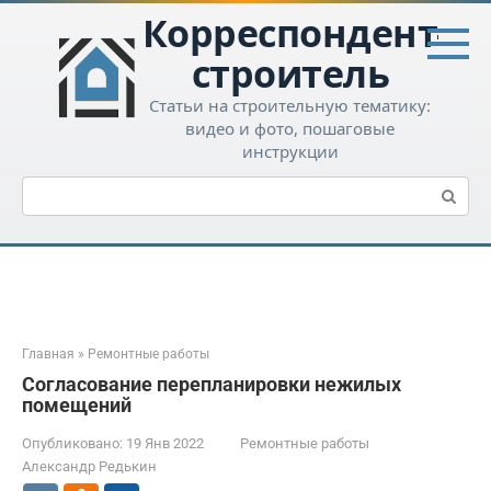
Перейти
Корреспондент-
к
контенту
строитель
Статьи на строительную тематику:
видео и фото, пошаговые
инструкции
Поиск:
Главная
»
Ремонтные работы
Согласование перепланировки нежилых
помещений
Опубликовано:
19 Янв 2022
Ремонтные работы
Александр Редькин