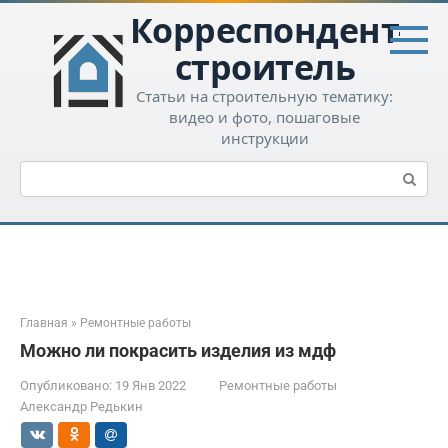
Перейти
Корреспондент-
к
контенту
строитель
Статьи на строительную тематику:
видео и фото, пошаговые
инструкции
Поиск:
Главная
»
Ремонтные работы
Можно ли покрасить изделия из мдф
Опубликовано:
19 Янв 2022
Ремонтные работы
Александр Редькин