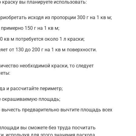
ю краску вы планируете использовать:
иобретать исходя из пропорции 300 г на 1 кв м;
примерно 150 г на 1 кв м;
 кв м потребуется около 1 л краски;
ет от 130 до 200 г на 1 кв м поверхности.
личество необходимой краски, то следует
четы:
да и рассчитайте периметр;
те окрашиваемую площадь;
 вычесть предварительно вычтите площадь всех
площади вы сможете без труда посчитать
и, используя для этого значения расхода