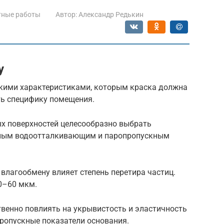
тные работы
Автор:
Александр Редькин
у
скими характеристиками, которым краска должна
ть специфику помещения.
ых поверхностей целесообразно выбрать
ным водоотталкивающим и паропропускным
 влагообмену влияет степень перетира частиц.
0–60 мкм.
венно повлиять на укрывистость и эластичность
пропускные показатели основания.