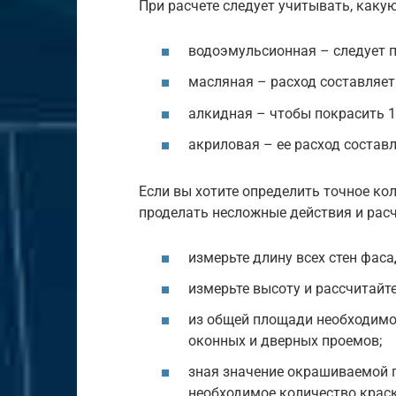
При расчете следует учитывать, каку
водоэмульсионная – следует пр
масляная – расход составляет 
алкидная – чтобы покрасить 10
акриловая – ее расход составля
Если вы хотите определить точное ко
проделать несложные действия и рас
измерьте длину всех стен фаса
измерьте высоту и рассчитай
из общей площади необходимо
оконных и дверных проемов;
зная значение окрашиваемой 
необходимое количество краск