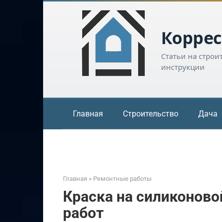
Перейти
к
контенту
Коррес
Статьи на строи
инструкции
Главная
Строительство
Дача
Главная
»
Ремонтные работы
Краска на силиконово
работ