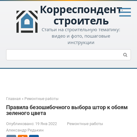
Перейти
Корреспондент-
к
контенту
строитель
Статьи на строительную тематику:
видео и фото, пошаговые
инструкции
Поиск:
Главная
»
Ремонтные работы
Правила безошибочного выбора штор к обоям
зеленого цвета
Опубликовано:
19 Янв 2022
Ремонтные работы
Александр Редькин