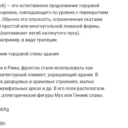
лоб) – это естественное продолжение торцовой
 карниза, совпадающего по уровню с перекрытием
 Обычно это плоскость, ограниченная скатами
 простой или многоугольной ломаной формы,
напоминает изгиб натянутого лука).
апример, в виде трапеции.
ние торцовой стены здания
и и Рима, фронтон стали использовать как
хитектурный элемент, украшающий здание. В
 в дворцовых и храмовых строениях, малых
иумфальных арках и др. В его поле располагали
, аллегорические фигуры Муз или Гениев славы.
GbXg
jlc