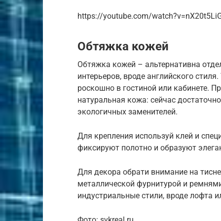
https://youtube.com/watch?v=nX20t5Li
Обтяжка кожей
Обтяжка кожей – альтернативна отде
интерьеров, вроде английского стиля.
роскошно в гостиной или кабинете. П
натуральная кожа: сейчас достаточно
экологичных заменителей.
Для крепления используй клей и спе
фиксируют полотно и образуют элега
Для декора обрати внимание на тиснен
металлической фурнитурой и ремнями
индустриальные стили, вроде лофта и
Фото: svkreal.ru