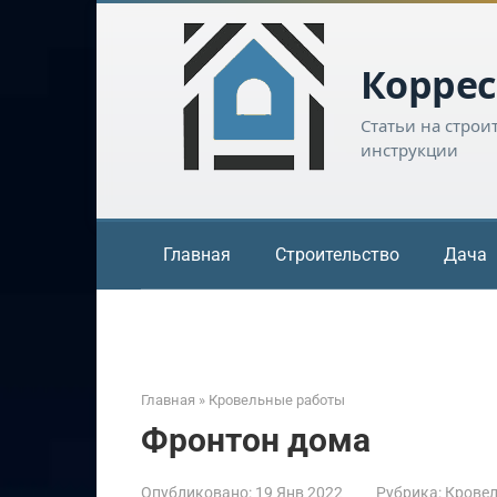
Перейти
к
контенту
Коррес
Статьи на строи
инструкции
Главная
Строительство
Дача
Главная
»
Кровельные работы
Фронтон дома
Опубликовано:
19 Янв 2022
Рубрика:
Крове