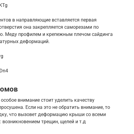
yKTg
ентов в направляющие вставляется первая
отверстия она закрепляется саморезами по
лю. Меду профилем и крепежным плечом сайдинга
ратурных деформаций.
vg
oDn4
домов
 особое внимание стоит уделить качеству
росушена. Если на это не обратить внимание, то
дку, что вызовет деформацию крыши со всеми
возникновением трещин, щелей и т.д