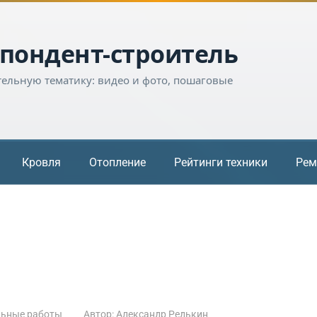
пондент-строитель
тельную тематику: видео и фото, пошаговые
Кровля
Отопление
Рейтинги техники
Рем
льные работы
Автор:
Александр Редькин