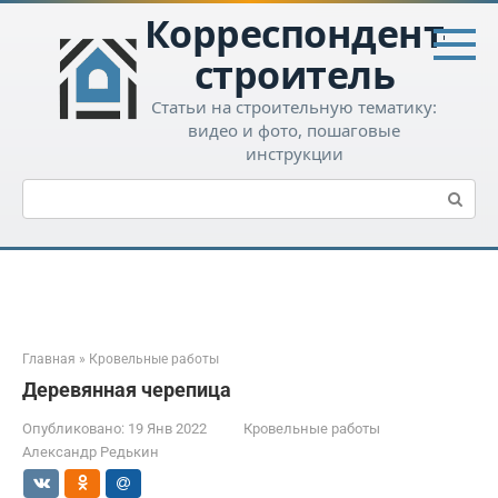
Перейти
Корреспондент-
к
контенту
строитель
Статьи на строительную тематику:
видео и фото, пошаговые
инструкции
Поиск:
Главная
»
Кровельные работы
Деревянная черепица
Опубликовано:
19 Янв 2022
Кровельные работы
Александр Редькин