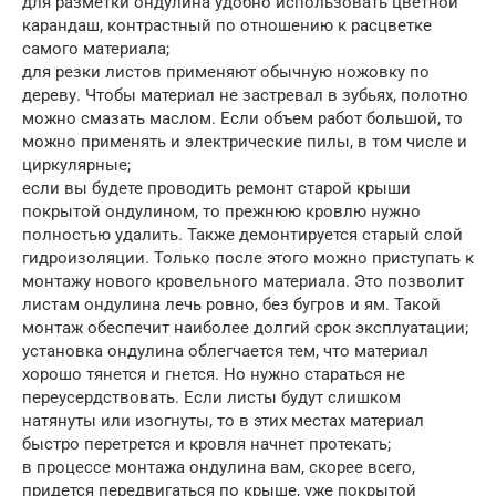
для разметки ондулина удобно использовать цветной
карандаш, контрастный по отношению к расцветке
самого материала;
для резки листов применяют обычную ножовку по
дереву. Чтобы материал не застревал в зубьях, полотно
можно смазать маслом. Если объем работ большой, то
можно применять и электрические пилы, в том числе и
циркулярные;
если вы будете проводить ремонт старой крыши
покрытой ондулином, то прежнюю кровлю нужно
полностью удалить. Также демонтируется старый слой
гидроизоляции. Только после этого можно приступать к
монтажу нового кровельного материала. Это позволит
листам ондулина лечь ровно, без бугров и ям. Такой
монтаж обеспечит наиболее долгий срок эксплуатации;
установка ондулина облегчается тем, что материал
хорошо тянется и гнется. Но нужно стараться не
переусердствовать. Если листы будут слишком
натянуты или изогнуты, то в этих местах материал
быстро перетрется и кровля начнет протекать;
в процессе монтажа ондулина вам, скорее всего,
придется передвигаться по крыше, уже покрытой