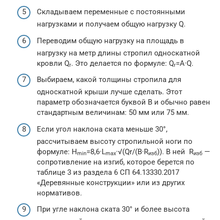
Складываем переменные с постоянными
нагрузками и получаем общую нагрузку Q.
Переводим общую нагрузку на площадь в
нагрузку на метр длины стропил односкатной
кровли Q
. Это делается по формуле: Q
=A·Q.
r
r
Выбираем, какой толщины стропила для
односкатной крыши лучше сделать. Этот
параметр обозначается буквой B и обычно равен
стандартным величинам: 50 мм или 75 мм.
Если угол наклона ската меньше 30°,
рассчитываем высоту стропильной ноги по
формуле: H
=8,6·L
·√(Qr/(B·R
)). В ней R
—
min
max
изб
изб
сопротивление на изгиб, которое берется по
таблице 3 из раздела 6 СП 64.13330.2017
«Деревянные конструкции» или из других
нормативов.
При угле наклона ската 30° и более высота