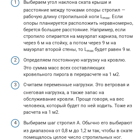
Выбираем угол наклона ската крыши и
расстояние между точками опоры стропил —
рабочую длину стропильной ноги L
. Если
max
опоры планируется расположить неравномерно,
берется большее расстояние. Например, если
стропило опирается на мауэрлат карниза, потом
через 6 м на стойку, а потом через 9 м на
мауэрлат второй стены, то L
будет равен 9 м.
max
Определяем постоянную нагрузку на кровлю.
Это сумма масс всех составляющих
кровельного пирога в перерасчете на 1 м2.
Считаем переменные нагрузки. Это ветровая и
снеговая нагрузка, а также запас на
обслуживание кровли. Проще говоря, на вес
человека, который будет по ней ходить. Тоже из
расчета на 1 м2.
Выбираем шаг стропил А. Обычно его выбирают
из диапазона от 0,8 м до 1,2 м так, чтобы в скате
помещалось целое число стропильных ног.