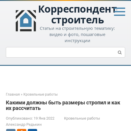
Перейти
Корреспондент-
к
контенту
строитель
Статьи на строительную тематику:
видео и фото, пошаговые
инструкции
Поиск:
Главная
»
Кровельные работы
Какими должны быть размеры стропил и как
их рассчитать
Опубликовано:
19 Янв 2022
Кровельные работы
Александр Редькин