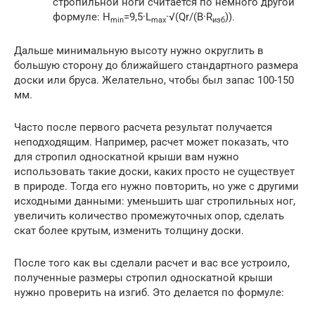
стропильной ноги считается по немного другой
формуле: H
=9,5·L
·√(Qr/(B·R
)).
min
max
изб
Дальше минимальную высоту нужно округлить в
большую сторону до ближайшего стандартного размера
доски или бруса. Желательно, чтобы был запас 100-150
мм.
Часто после первого расчета результат получается
неподходящим. Например, расчет может показать, что
для стропил односкатной крыши вам нужно
использовать такие доски, каких просто не существует
в природе. Тогда его нужно повторить, но уже с другими
исходными данными: уменьшить шаг стропильных ног,
увеличить количество промежуточных опор, сделать
скат более крутым, изменить толщину доски.
После того как вы сделали расчет и вас все устроило,
полученные размеры стропил односкатной крыши
нужно проверить на изгиб. Это делается по формуле: