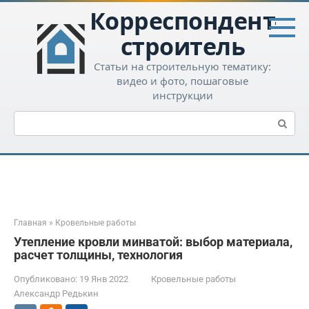
Перейти
Корреспондент-
к
контенту
строитель
Статьи на строительную тематику:
видео и фото, пошаговые
инструкции
Поиск:
Главная
»
Кровельные работы
Утепление кровли минватой: выбор материала,
расчет толщины, технология
Опубликовано:
19 Янв 2022
Кровельные работы
Александр Редькин