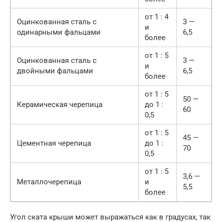
от 1 : 4
Оцинкованная сталь с
3 —
и
одинарными фальцами
6,5
более
от 1 : 5
Оцинкованная сталь с
3 —
и
двойными фальцами
6,5
более
от 1 : 5
50 —
Керамическая черепица
до 1 :
60
0,5
от 1 : 5
45 —
Цементная черепица
до 1 :
70
0,5
от 1 : 5
3,6 —
Металлочерепица
и
5,5
более
Угол ската крыши может выражаться как в градусах, так