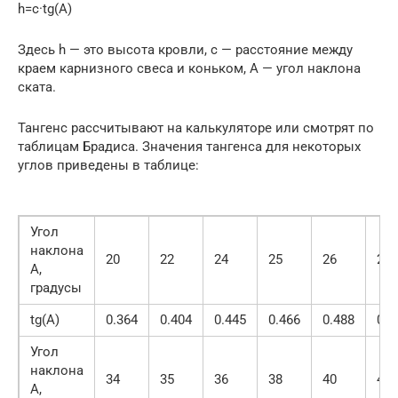
h=c·tg(A)
Здесь h — это высота кровли, c — расстояние между
краем карнизного свеса и коньком, A — угол наклона
ската.
Тангенс рассчитывают на калькуляторе или смотрят по
таблицам Брадиса. Значения тангенса для некоторых
углов приведены в таблице:
Угол
наклона
20
22
24
25
26
28
А,
градусы
tg(A)
0.364
0.404
0.445
0.466
0.488
0.5
Угол
наклона
34
35
36
38
40
42
А,