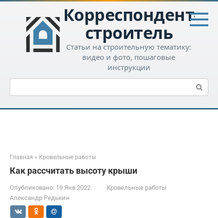
Перейти
Корреспондент-
к
контенту
строитель
Статьи на строительную тематику:
видео и фото, пошаговые
инструкции
Поиск:
Главная
»
Кровельные работы
Как рассчитать высоту крыши
Опубликовано:
19 Янв 2022
Кровельные работы
Александр Редькин