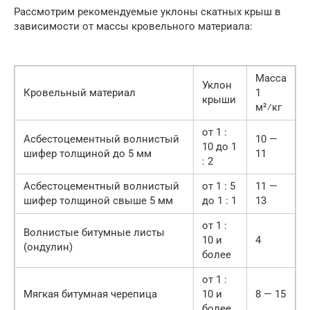
Рассмотрим рекомендуемые уклоны скатных крыш в
зависимости от массы кровельного материала:
Масса
Уклон
Кровельный материал
1
крыши
м²⁄кг
от 1 :
Асбестоцементный волнистый
10 —
10 до 1
шифер толщиной до 5 мм
11
: 2
Асбестоцементный волнистый
от 1 : 5
11 —
шифер толщиной свыше 5 мм
до 1 : 1
13
от 1 :
Волнистые битумные листы
10 и
4
(ондулин)
более
от 1 :
Мягкая битумная черепица
10 и
8 — 15
более