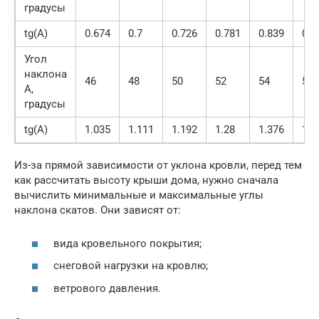
градусы
tg(A)
0.674
0.7
0.726
0.781
0.839
0.9
Угол
наклона
46
48
50
52
54
55
А,
градусы
tg(A)
1.035
1.111
1.192
1.28
1.376
1.4
Из-за прямой зависимости от уклона кровли, перед тем
как рассчитать высоту крыши дома, нужно сначала
вычислить минимальные и максимальные углы
наклона скатов. Они зависят от:
вида кровельного покрытия;
снеговой нагрузки на кровлю;
ветрового давления.