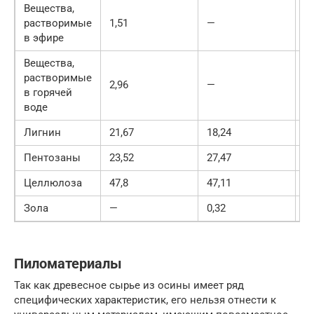
Вещества,
растворимые
1,51
—
—
в эфире
Вещества,
растворимые
2,96
—
—
в горячей
воде
Лигнин
21,67
18,24
21
Пентозаны
23,52
27,47
16
Целлюлоза
47,8
47,11
41
Зола
—
0,32
0,
Пиломатериалы
Так как древесное сырье из осины имеет ряд
специфических характеристик, его нельзя отнести к