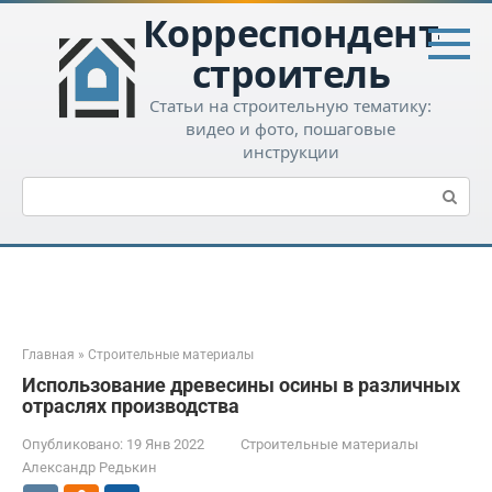
Перейти
Корреспондент-
к
контенту
строитель
Статьи на строительную тематику:
видео и фото, пошаговые
инструкции
Поиск:
Главная
»
Строительные материалы
Использование древесины осины в различных
отраслях производства
Опубликовано:
19 Янв 2022
Строительные материалы
Александр Редькин