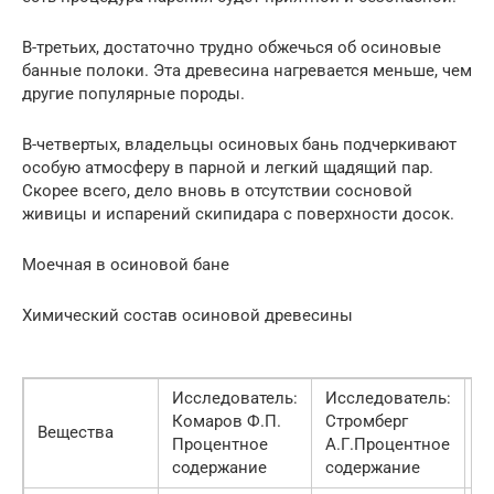
В-третьих, достаточно трудно обжечься об осиновые
банные полоки. Эта древесина нагревается меньше, чем
другие популярные породы.
В-четвертых, владельцы осиновых бань подчеркивают
особую атмосферу в парной и легкий щадящий пар.
Скорее всего, дело вновь в отсутствии сосновой
живицы и испарений скипидара с поверхности досок.
Моечная в осиновой бане
Химический состав осиновой древесины
Исследователь:
Исследователь:
Д
Комаров Ф.П.
Стромберг
Вещества
и
Процентное
А.Г.Процентное
с
содержание
содержание