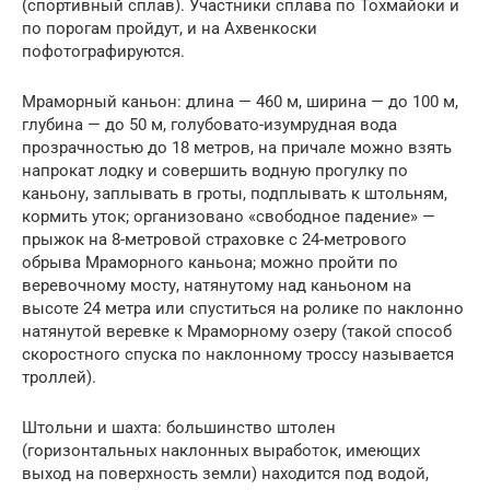
(спортивный сплав). Участники сплава по Тохмайоки и
по порогам пройдут, и на Ахвенкоски
пофотографируются.
Мраморный каньон: длина — 460 м, ширина — до 100 м,
глубина — до 50 м, голубовато-изумрудная вода
прозрачностью до 18 метров, на причале можно взять
напрокат лодку и совершить водную прогулку по
каньону, заплывать в гроты, подплывать к штольням,
кормить уток; организовано «свободное падение» —
прыжок на 8-метровой страховке с 24-метрового
обрыва Мраморного каньона; можно пройти по
веревочному мосту, натянутому над каньоном на
высоте 24 метра или спуститься на ролике по наклонно
натянутой веревке к Мраморному озеру (такой способ
скоростного спуска по наклонному троссу называется
троллей).
Штольни и шахта: большинство штолен
(горизонтальных наклонных выработок, имеющих
выход на поверхность земли) находится под водой,