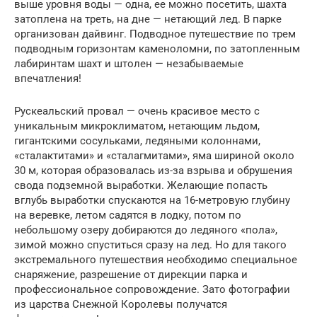
выше уровня воды — одна, ее можно посетить, шахта
затоплена на треть, на дне — нетающий лед. В парке
организован дайвинг. Подводное путешествие по трем
подводным горизонтам каменоломни, по затопленным
лабиринтам шахт и штолен — незабываемые
впечатления!
Рускеальский провал — очень красивое место с
уникальным микроклиматом, нетающим льдом,
гигантскими сосульками, ледяными колоннами,
«сталактитами» и «сталагмитами», яма шириной около
30 м, которая образовалась из-за взрыва и обрушения
свода подземной выработки. Желающие попасть
вглубь выработки спускаются на 16-метровую глубину
на веревке, летом садятся в лодку, потом по
небольшому озеру добираются до ледяного «пола»,
зимой можно спуститься сразу на лед. Но для такого
экстремального путешествия необходимо специальное
снаряжение, разрешение от дирекции парка и
профессиональное сопровождение. Зато фотографии
из царства Снежной Королевы получатся