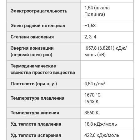
1,54 (шкала
Электроотрицательность
Полинга)
Электродный потенциал
−1,63
Степени окисления
2, 3, 4
Энергия ионизации
657,8 (6,8281) кДж/
(первый электрон)
моль (эВ)
Термодинамические
свойства простого вещества
Плотность (при н. у.)
4,54 г/см³
1670 °C
Температура плавления
1943 K
Температура кипения
3560 K
Уд. теплота плавления
18,8 кДж/моль
Уд. теплота испарения
422,6 кДж/моль