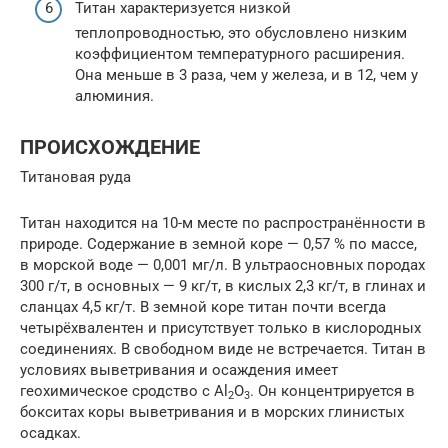
Титан характеризуется низкой
теплопроводностью, это обусловлено низким
коэффициентом температурного расширения.
Она меньше в 3 раза, чем у железа, и в 12, чем у
алюминия.
ПРОИСХОЖДЕНИЕ
Титановая руда
Титан находится на 10-м месте по распространённости в
природе. Содержание в земной коре — 0,57 % по массе,
в морской воде — 0,001 мг/л. В ультраосновных породах
300 г/т, в основных — 9 кг/т, в кислых 2,3 кг/т, в глинах и
сланцах 4,5 кг/т. В земной коре титан почти всегда
четырёхвалентен и присутствует только в кислородных
соединениях. В свободном виде не встречается. Титан в
условиях выветривания и осаждения имеет
геохимическое сродство с Al
O
. Он концентрируется в
2
3
бокситах коры выветривания и в морских глинистых
осадках.