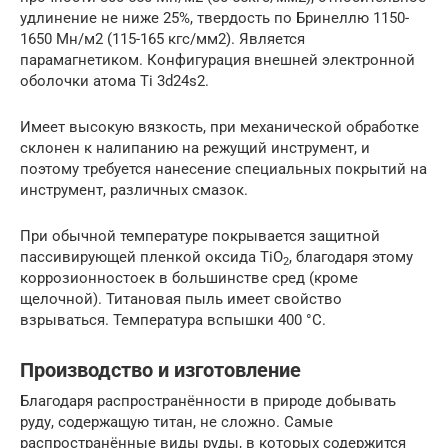
удлинение не ниже 25%, твердость по Бринеллю 1150-
1650 Мн/м2 (115-165 кгс/мм2). Является
парамагнетиком. Конфигурация внешней электронной
оболочки атома Ti 3d24s2.
Имеет высокую вязкость, при механической обработке
склонен к налипанию на режущий инструмент, и
поэтому требуется нанесение специальных покрытий на
инструмент, различных смазок.
При обычной температуре покрывается защитной
пассивирующей пленкой оксида TiO
, благодаря этому
2
коррозионностоек в большинстве сред (кроме
щелочной). Титановая пыль имеет свойство
взрываться. Температура вспышки 400 °C.
Производство и изготовление
Благодаря распространённости в природе добывать
руду, содержащую титан, не сложно. Самые
распространённые виды руды, в которых содержится