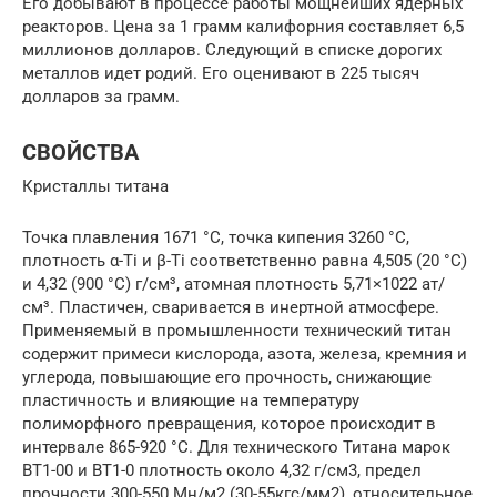
Его добывают в процессе работы мощнейших ядерных
реакторов. Цена за 1 грамм калифорния составляет 6,5
миллионов долларов. Следующий в списке дорогих
металлов идет родий. Его оценивают в 225 тысяч
долларов за грамм.
СВОЙСТВА
Кристаллы титана
Точка плавления 1671 °C, точка кипения 3260 °C,
плотность α-Ti и β-Ti соответственно равна 4,505 (20 °C)
и 4,32 (900 °C) г/см³, атомная плотность 5,71×1022 ат/
см³. Пластичен, сваривается в инертной атмосфере.
Применяемый в промышленности технический титан
содержит примеси кислорода, азота, железа, кремния и
углерода, повышающие его прочность, снижающие
пластичность и влияющие на температуру
полиморфного превращения, которое происходит в
интервале 865-920 °С. Для технического Титана марок
ВТ1-00 и ВТ1-0 плотность около 4,32 г/см3, предел
прочности 300-550 Мн/м2 (30-55кгс/мм2), относительное