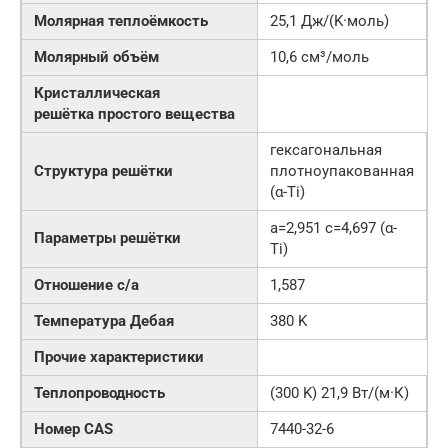
Молярная теплоёмкость
25,1 Дж/(K·моль)
Молярный объём
10,6 см³/моль
Кристаллическая
решётка простого вещества
гексагональная
Структура решётки
плотноупакованная
(α-Ti)
a=2,951 с=4,697 (α-
Параметры решётки
Ti)
Отношение c/a
1,587
Температура Дебая
380 K
Прочие характеристики
Теплопроводность
(300 K) 21,9 Вт/(м·К)
Номер CAS
7440-32-6