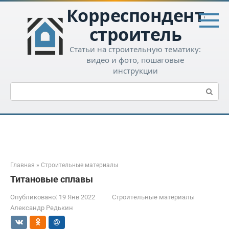
Перейти
Корреспондент-
к
контенту
строитель
Статьи на строительную тематику:
видео и фото, пошаговые
инструкции
Поиск:
Главная
»
Строительные материалы
Титановые сплавы
Опубликовано:
19 Янв 2022
Строительные материалы
Александр Редькин