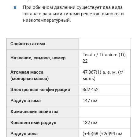
При обычном давлении существует два вида
титана с разными типами решеток: высоко- и
низкотемпературный.
Свойства атома
Тита́н / Titanium (Ti),
Название, символ, номер
22
Атомная масса
47,867(1) а. е. м. (г/
(молярная масса)
моль)
Электронная конфигурация
3d2 4s2
Радиус атома
147 пм
Химические свойства
Ковалентный радиус
132 пм
Радиус иона
(+4e)68 (+2e)94 пм