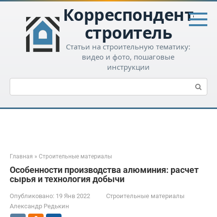
Перейти
Корреспондент-
к
контенту
строитель
Статьи на строительную тематику:
видео и фото, пошаговые
инструкции
Поиск:
Главная
»
Строительные материалы
Особенности производства алюминия: расчет
сырья и технология добычи
Опубликовано:
19 Янв 2022
Строительные материалы
Александр Редькин