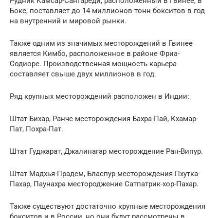
Рудник Камсар-Сангареди, расположенный в Гвинее, в
Боке, поставляет до 14 миллионов тонн бокситов в год
на внутренний и мировой рынки.
Также одним из значимых месторождений в Гвинее
является Кимбо, расположенное в районе Фриа-
Содиоре. Производственная мощность карьера
составляет свыше двух миллионов в год.
Ряд крупных месторождений расположен в Индии:
Штат Бихар, Ранче месторождения Бахра-Пай, Кхамар-
Пат, Похра-Пат.
Штат Гуджарат, Джалинагар месторождение Ран-Випур.
Штат Мадхья-Прадем, Бласпур месторождения Пхутка-
Пахар, Паунахра местороджение Сатпатрик-хор-Пахар.
Также существуют достаточно крупные месторождения
бокситов и в России, но они будут рассмотрены в