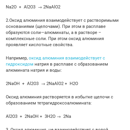
Na2O + Al2O3 → 2NaAlO2
2.Оксид алюминия взаимодействует с растворимыми
основаниями (щелочами). При этом в расплаве
образуются соли—алюминаты, а в растворе –
комплексные соли. При этом оксид алюминия
проявляет кислотные свойства.
Например,
оксид алюминия взаимодействует с
гидроксидом
натрия в расплаве с образованием
алюмината натрия и воды:
2NaOH + Al2O3 → 2NaAlO2 + H2O
Оксид алюминия растворяется в избытке щелочи с
образованием тетрагидроксоалюмината:
Al2O3 + 2NaOH + 3H2O → 2Na
3. Оксид алюминия не взаимодействует с водой.