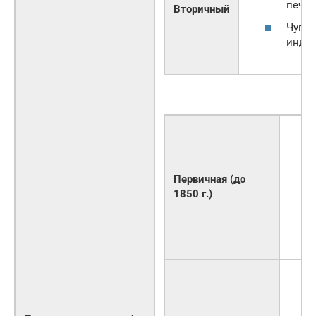
печь )
Вторичный
Чугун
индук
Первичная (до
1850 г.)