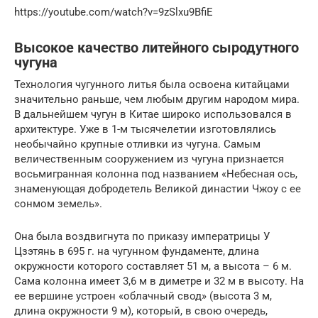
https://youtube.com/watch?v=9zSlxu9BfiE
Высокое качество литейного сыродутного
чугуна
Технология чугунного литья была освоена китайцами
значительно раньше, чем любым другим народом мира.
В дальнейшем чугун в Китае широко использовался в
архитектуре. Уже в 1-м тысячелетии изготовлялись
необычайно крупные отливки из чугуна. Самым
величественным сооружением из чугуна признается
восьмигранная колонна под названием «Небесная ось,
знаменующая добродетель Великой династии Чжоу с ее
сонмом земель».
Она была воздвигнута по приказу императрицы У
Цзэтянь в 695 г. на чугунном фундаменте, длина
окружности которого составляет 51 м, а высота – 6 м.
Сама колонна имеет 3,6 м в диметре и 32 м в высоту. На
ее вершине устроен «облачный свод» (высота 3 м,
длина окружности 9 м), который, в свою очередь,