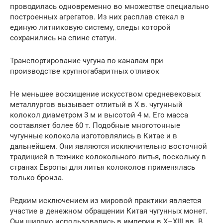
проводилась одновременно во множестве специально
построенных агрегатов. Из них расплав стекал в
единую литниковую систему, следы которой
сохранились на спине статуи.
Транспортирование чугуна по каналам при
производстве крупногабаритных отливок
Не меньшее восхищение искусством средневековых
металлургов вызывает отлитый в X в. чугунный
колокол диаметром 3 м и высотой 4 м. Его масса
составляет более 60 т. Подобные многотонные
чугунные колокола изготовлялись в Китае и в
дальнейшем. Они являются исключительно восточной
традицией в технике колокольного литья, поскольку в
странах Европы для литья колоколов применялась
только бронза.
Редким исключением из мировой практики является
участие в денежном обращении Китая чугунных монет.
Они широко использовались в империи в X–XIII вв. В