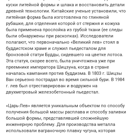
куски литейной формы и шлака и восстановить детали
древней технологии. Китайские ученые установили, что
литейная форма была изготовлена по глиняной
рубашке, для отделения которой от стержня и кожуха
была применена прослойка из грубой ткани (ее следы
были обнаружены при раскопках). Исследователи
полагают, что первоначально «Великий лев» стоял в
буддистском храме и служил пьедесталом для
бронзовой статуи Будды, сидевшего на цветке лотоса.
Эта статуя, скорее всего, была уничтожена уже при
преемнике императора Шицзуна, когда в стране
началась кампания против буддизма. В 1803 г. Шицзы
Ван серьезно пострадал во время сильной бури. В 1984
г. лев был отреставрирован и водружен на
двухметровый железобетонный пьедестал.
«Царь-Лев» является уникальным объектом по способу
получения большой массы расплава и способу заливки
большой формы, представлявшей сложнейшую
инженерную проблему. Для производства металла
использовали ваграночную плавку чугуна, которая