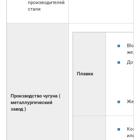
производителей
стали
Bloom
желез
Домен
Плавка
Производство чугуна (
Желез
металлургический
завод )
Кован
или о