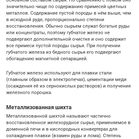
основном составом сырья. По сравнению с ломом оно
значительно чище по содержанию примесей цветных
металлов. Содержание пустой породы в нём выше, чем
в исходной руде, пропорционально степени
восстановления. Обычно сырьем служат богатые руды
или концентраты, поэтому губчатое железо не
подвергают дополнительной очистке и оно содержит
все примеси пустой породы сырья. При получении
губчатого железа из бедного сырья его подвергают
обогащению магнитной сепарацией.
Губчатое железо используют для плавки стали
(главным образом в электропечах), цементации меди
(осаждения её из сернокислых растворов) и получения
железного порошка.
Металлизованная шихта
Металлизованной шихтой называют частично
восстановленное железорудное сырье, применяемое в
доменной печи и в кислородных конвертерах для
охлаждения плавки (взамен руды и лома). Степень