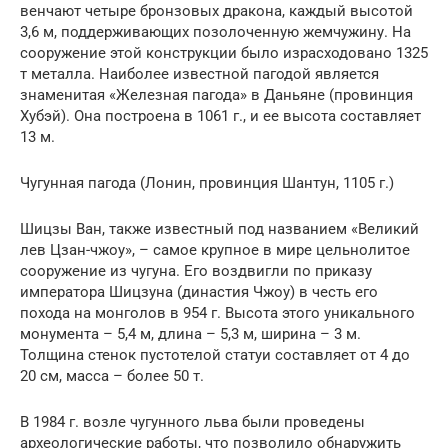
венчают четыре бронзовых дракона, каждый высотой
3,6 м, поддерживающих позолоченную жемчужину. На
сооружение этой конструкции было израсходовано 1325
т металла. Наиболее известной пагодой является
знаменитая «Железная пагода» в Даньяне (провинция
Хубэй). Она построена в 1061 г., и ее высота составляет
13 м.
Чугунная пагода (Лонин, провинция Шантун, 1105 г.)
Шицзы Ван, также известный под названием «Великий
лев Цзан-чжоу», – самое крупное в мире цельнолитое
сооружение из чугуна. Его воздвигли по приказу
императора Шицзуна (династия Чжоу) в честь его
похода на монголов в 954 г. Высота этого уникального
монумента – 5,4 м, длина – 5,3 м, ширина – 3 м.
Толщина стенок пустотелой статуи составляет от 4 до
20 см, масса – более 50 т.
В 1984 г. возле чугунного льва были проведены
археологические работы, что позволило обнаружить