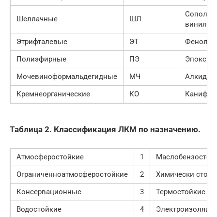
Сополим
Шеллачные
ШЛ
винилхл
Этрифталевые
ЭТ
Фенольн
Полиэфирные
ПЭ
Эпоксид
Мочевиноформальдегидные
МЧ
Алкидно
Кремнеорганические
КО
Канифол
Таблица 2. Классификация ЛКМ по назначению.
Атмосферостойкие
1
Маслобензостой
Ограниченноатмосферостойкие
2
Химически стойк
Консервационные
3
Термостойкие
Водостойкие
4
Электроизоляци