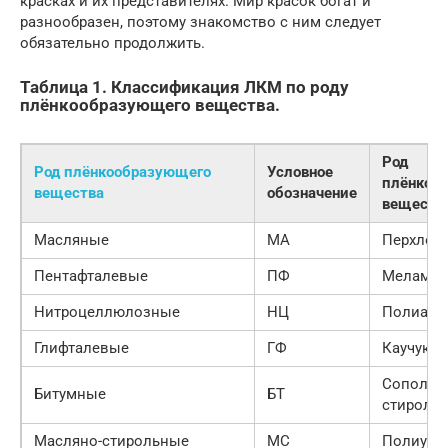
красках и их представителях. Мир красок богат и
разнообразен, поэтому знакомство с ним следует
обязательно продолжить.
Таблица 1. Классификация ЛКМ по роду
плёнкообразующего вещества.
Род
Род плёнкообразующего
Условное
плёнкоо
вещества
обозначение
веществ
Масляные
МА
Перхлор
Пентафталевые
ПФ
Меламин
Нитроцеллюлозные
НЦ
Полиакр
Глифталевые
ГФ
Каучуко
Сополим
Битумные
БТ
стироль
Масляно-стирольные
МС
Полиуре