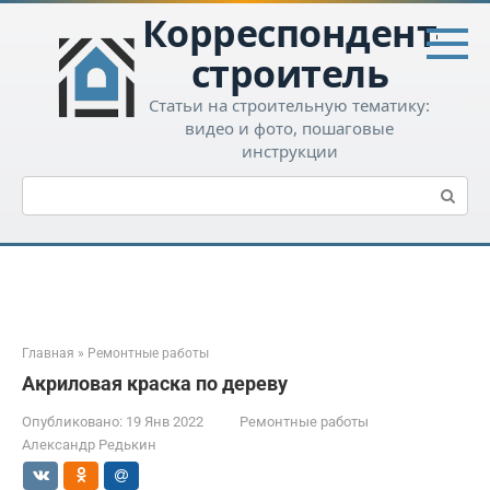
Перейти
Корреспондент-
к
контенту
строитель
Статьи на строительную тематику:
видео и фото, пошаговые
инструкции
Поиск:
Главная
»
Ремонтные работы
Акриловая краска по дереву
Опубликовано:
19 Янв 2022
Ремонтные работы
Александр Редькин