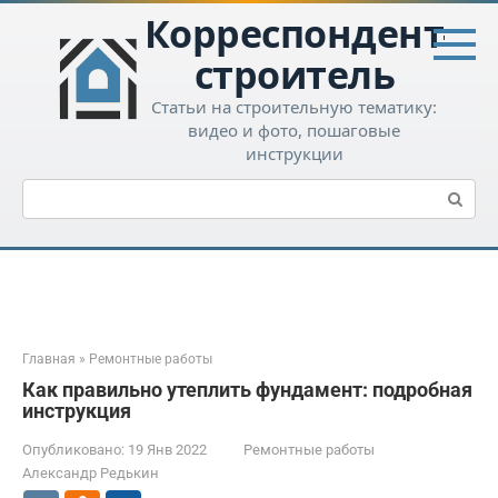
Перейти
Корреспондент-
к
контенту
строитель
Статьи на строительную тематику:
видео и фото, пошаговые
инструкции
Поиск:
Главная
»
Ремонтные работы
Как правильно утеплить фундамент: подробная
инструкция
Опубликовано:
19 Янв 2022
Ремонтные работы
Александр Редькин