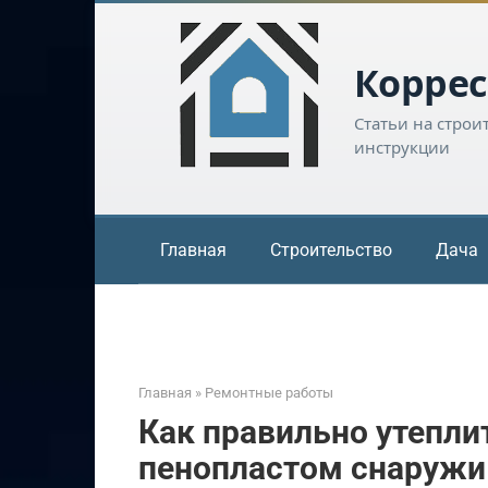
Перейти
к
контенту
Коррес
Статьи на строи
инструкции
Главная
Строительство
Дача
Главная
»
Ремонтные работы
Как правильно утепли
пенопластом снаружи