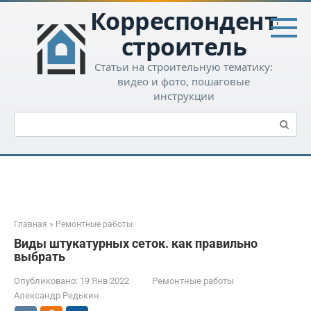
Перейти
Корреспондент-
к
контенту
строитель
Статьи на строительную тематику:
видео и фото, пошаговые
инструкции
Поиск:
Главная
»
Ремонтные работы
Виды штукатурных сеток. как правильно
выбрать
Опубликовано:
19 Янв 2022
Ремонтные работы
Александр Редькин