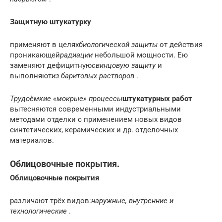
Защитную штукатурку
применяют в целях
биологической защиты
от действия
проникающей
радиации
небольшой мощности. Ею
заменяют дефицитную
свинцовую защиту
и
выполняют
из баритовых растворов
.
Трудоёмкие «мокрые» процессы
штукатурных работ
вытесняются современными индустриальными
методами отделки с применением новых видов
синтетических, керамических и др. отделочных
материалов.
Облицовочные покрытия.
Облицовочные покрытия
различают трёх видов:
наружные, внутренние и
технологические
.