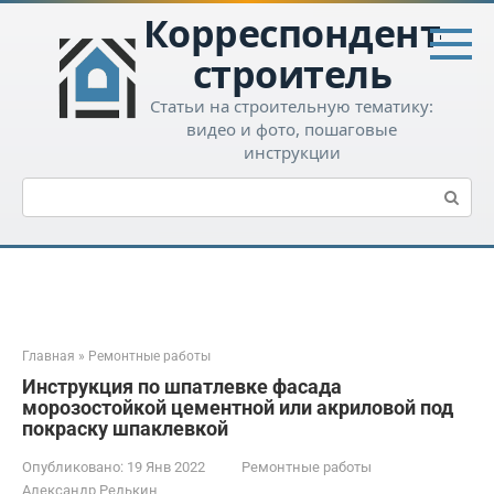
Перейти
Корреспондент-
к
контенту
строитель
Статьи на строительную тематику:
видео и фото, пошаговые
инструкции
Поиск:
Главная
»
Ремонтные работы
Инструкция по шпатлевке фасада
морозостойкой цементной или акриловой под
покраску шпаклевкой
Опубликовано:
19 Янв 2022
Ремонтные работы
Александр Редькин