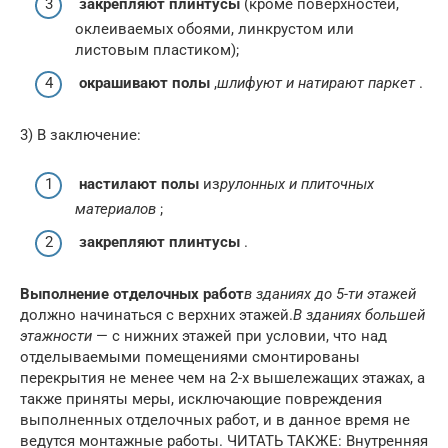
закрепляют плинтусы
(кроме поверхностей,
оклеиваемых обоями, линкрустом или
листовым пластиком);
окрашивают полы
,
шлифуют и натирают паркет
.
3) В заключение:
настилают полы
из
рулонных и плиточных
материалов
;
закрепляют плинтусы
.
Выполнение отделочных работ
в зданиях до 5-ти этажей
должно начинаться с верхних этажей.
В зданиях большей
этажности
— с нижних этажей при условии, что над
отделываемыми помещениями смонтированы
перекрытия не менее чем на 2-х вышележащих этажах, а
также приняты меры, исключающие повреждения
выполненных отделочных работ, и в данное время не
ведутся монтажные работы. ЧИТАТЬ ТАКЖЕ: Внутренняя