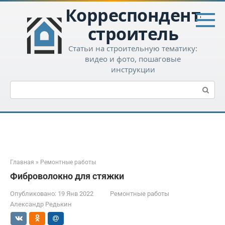
Перейти
Корреспондент-
к
контенту
строитель
Статьи на строительную тематику:
видео и фото, пошаговые
инструкции
Поиск:
Главная
»
Ремонтные работы
Фиброволокно для стяжки
Опубликовано:
19 Янв 2022
Ремонтные работы
Александр Редькин