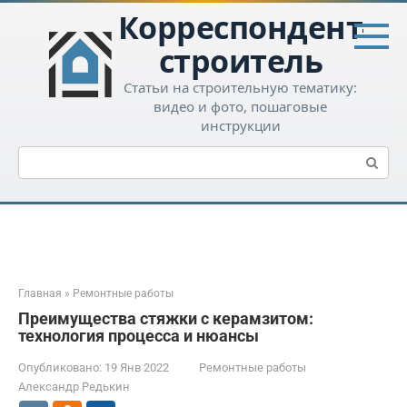
Перейти
Корреспондент-
к
контенту
строитель
Статьи на строительную тематику:
видео и фото, пошаговые
инструкции
Поиск:
Главная
»
Ремонтные работы
Преимущества стяжки с керамзитом:
технология процесса и нюансы
Опубликовано:
19 Янв 2022
Ремонтные работы
Александр Редькин