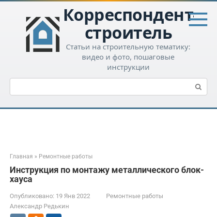
Перейти
Корреспондент-
к
контенту
строитель
Статьи на строительную тематику:
видео и фото, пошаговые
инструкции
Поиск:
Главная
»
Ремонтные работы
Инструкция по монтажу металлического блок-
хауса
Опубликовано:
19 Янв 2022
Ремонтные работы
Александр Редькин