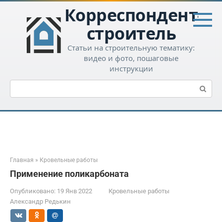
Перейти
Корреспондент-
к
контенту
строитель
Статьи на строительную тематику:
видео и фото, пошаговые
инструкции
Поиск:
Главная
»
Кровельные работы
Применение поликарбоната
Опубликовано:
19 Янв 2022
Кровельные работы
Александр Редькин