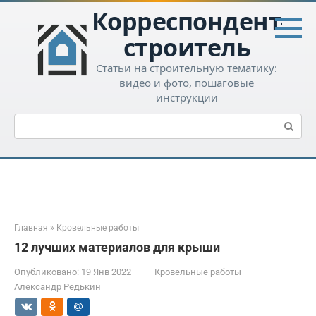
Перейти
Корреспондент-
к
контенту
строитель
Статьи на строительную тематику:
видео и фото, пошаговые
инструкции
Поиск:
Главная
»
Кровельные работы
12 лучших материалов для крыши
Опубликовано:
19 Янв 2022
Кровельные работы
Александр Редькин