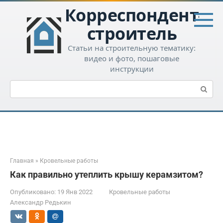
Перейти
Корреспондент-
к
контенту
строитель
Статьи на строительную тематику:
видео и фото, пошаговые
инструкции
Поиск:
Главная
»
Кровельные работы
Как правильно утеплить крышу керамзитом?
Опубликовано:
19 Янв 2022
Кровельные работы
Александр Редькин