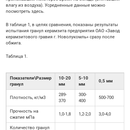
влагу из воздуха). Усредненные данные можно
посмотреть здесь.
В таблице 1, в целях сравнения, показаны результаты
испытания гранул керамзита предприятия ОАО «Завод
керамзитового гравия г. Новолукомль» сразу после
обжига.
Таблица 1.
Показатели\Размер
10-20
5-10
0,5 мм
гранул
мм
мм
289-
300-
Плотность, кг/м3
500-700
370
400
Прочность на
1,0-1,8
1,2-2,0
3,0-4,0
сжатие мПа
Количество гранул