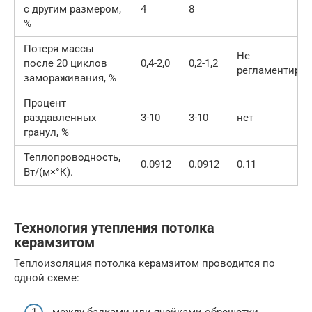
с другим размером,
4
8
%
Потеря массы
Не
после 20 циклов
0,4-2,0
0,2-1,2
регламентируе
замораживания, %
Процент
раздавленных
3-10
3-10
нет
гранул, %
Теплопроводность,
0.0912
0.0912
0.11
Вт/(м×°К).
Технология утепления потолка
керамзитом
Теплоизоляция потолка керамзитом проводится по
одной схеме:
между балками или ячейками обрешетки