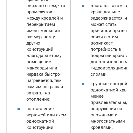
связано с тем, что
влага на таком тип
промежуток
крыш дольше
между кровлей и
задерживается, что
перекрытием
может стать
имеет меньший
причиной протечек.
размер, чем у
связи с этим
других
возникает
конструкций.
потребность в
Благодаря этому
покрытии кровли
помещение
дополнительными
мансарды или
гидроизоляционн
чердака быстро
слоями;
нагревается, тем
крупные постройки
самым сокращая
односкатной крыш
затраты на
менее
отопление;
привлекательны, ч
составление
сооружения со
чертежей или схем
сложными и
односкатной
многоскатными
конструкции
кровлями.