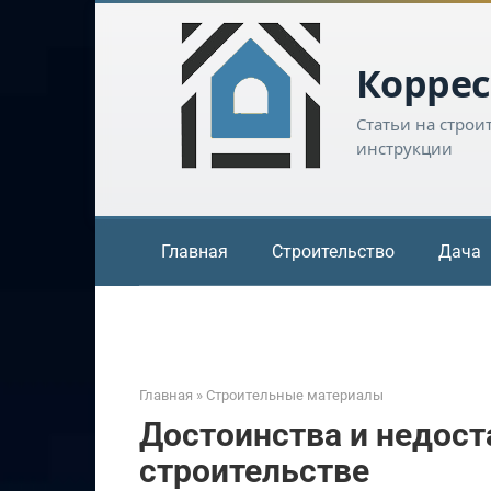
Перейти
к
контенту
Коррес
Статьи на строи
инструкции
Главная
Строительство
Дача
Главная
»
Строительные материалы
Достоинства и недост
строительстве