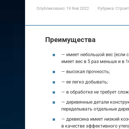
Опубликовано:
19 Янв 2022
Рубрика:
Строит
Преимущества
— имеет небольшой вес (если 
имеет вес в 5 раз меньше и в 1
— высокая прочность;
— ее легко добывать;
— в обработке не требует слож
— деревянные детали конструк
переделывать отдельные дере
— древесина имеет низкий коэ
в качестве эффективного утеп