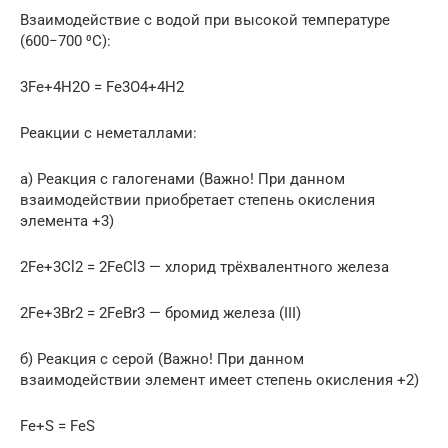
Взаимодействие с водой при высокой температуре
(600−700 ⁰C):
3Fe+4H2O = Fe3O4+4H2
Реакции с неметаллами:
а) Реакция с галогенами (Важно! При данном
взаимодействии приобретает степень окисления
элемента +3)
2Fe+3Cl2 = 2FeCl3 — хлорид трёхвалентного железа
2Fe+3Br2 = 2FeBr3 — бромид железа (III)
б) Реакция с серой (Важно! При данном
взаимодействии элемент имеет степень окисления +2)
Fe+S = FeS