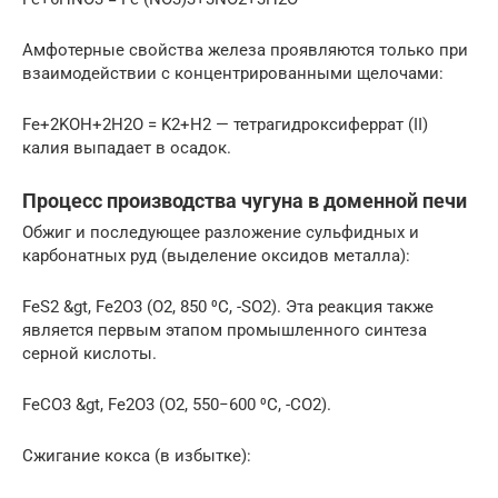
Амфотерные свойства железа проявляются только при
взаимодействии с концентрированными щелочами:
Fe+2KOH+2H2O = K2+H2 — тетрагидроксиферрат (II)
калия выпадает в осадок.
Процесс производства чугуна в доменной печи
Обжиг и последующее разложение сульфидных и
карбонатных руд (выделение оксидов металла):
FeS2 &gt, Fe2O3 (O2, 850 ⁰C, -SO2). Эта реакция также
является первым этапом промышленного синтеза
серной кислоты.
FeCO3 &gt, Fe2O3 (O2, 550−600 ⁰C, -CO2).
Сжигание кокса (в избытке):