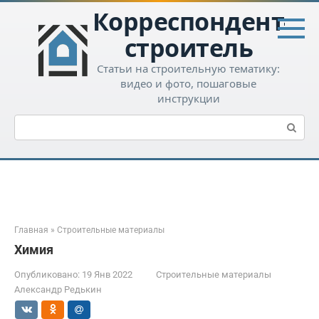
Перейти
Корреспондент-
к
контенту
строитель
Статьи на строительную тематику:
видео и фото, пошаговые
инструкции
Поиск:
Главная
»
Строительные материалы
Химия
Опубликовано:
19 Янв 2022
Строительные материалы
Александр Редькин