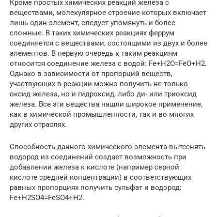
Кроме простых химических реакций железа с
веществами, молекулярное строение которых включает
лишь один элемент, следует упомянуть и более
сложные. В таких химических реакциях феррум
соединяется с веществами, состоящими из двух и более
элементов. В первую очередь к таким реакциям
относится соединение железа с водой: Fe+H2O=FeO+H2.
Однако в зависимости от пропорций веществ,
участвующих в реакции можно получить не только
оксид железа, но и гидроксид, либо ди- или триоксид
железа. Все эти вещества нашли широкое применение,
как в химической промышленности, так и во многих
других отраслях.
Способность данного химического элемента вытеснять
водород из соединений создает возможность при
добавлении железа к кислоте (например серной
кислоте средней концентрации) в соответствующих
равных пропорциях получить сульфат и водород:
Fe+H2SO4=FeSO4+H2.