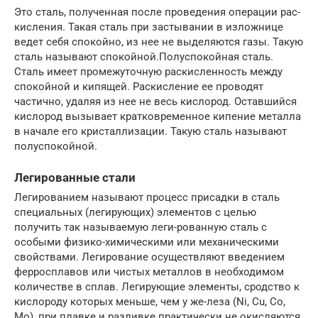
Это сталь, полученная после проведения операции рас-
кисления. Такая сталь при застывании в изложнице
ведет себя спокойно, из нее не выделяются газы. Такую
сталь называют спокойной.Полуспокойная сталь.
Сталь имеет промежуточную раскисленность между
спокойной и кипящей. Раскисление ее проводят
частично, удаляя из нее не весь кислород. Оставшийся
кислород вызывает кратковременное кипение металла
в начале его кристаллизации. Такую сталь называют
полуспокойной.
Легированные стали
Легированием называют процесс присадки в сталь
специальных (легирующих) элементов с целью
получить так называемую леги-рованную сталь с
особыми физико-химическими или механическими
свойствами. Легирование осуществляют введением
ферросплавов или чистых металлов в необходимом
количестве в сплав. Легирующие элементы, сродство к
кислороду которых меньше, чем у же-леза (Ni, Cu, Co,
Mo), при плавке и разливке практически не окисляются