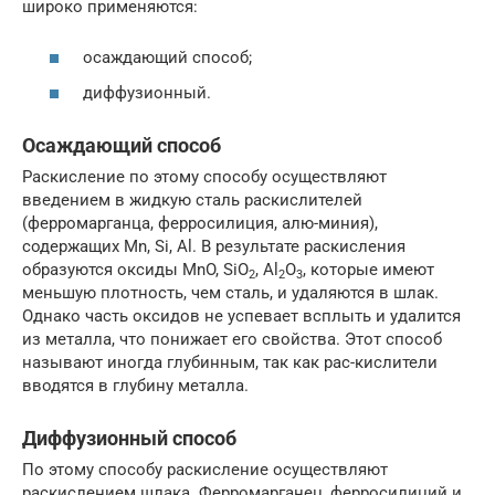
широко применяются:
осаждающий способ;
диффузионный.
Осаждающий способ
Раскисление по этому способу осуществляют
введением в жидкую сталь раскислителей
(ферромарганца, ферросилиция, алю-миния),
содержащих Mn, Si, Al. В результате раскисления
образуются оксиды MnO, SiO
, Al
O
, которые имеют
2
2
3
меньшую плотность, чем сталь, и удаляются в шлак.
Однако часть оксидов не успевает всплыть и удалится
из металла, что понижает его свойства. Этот способ
называют иногда глубинным, так как рас-кислители
вводятся в глубину металла.
Диффузионный способ
По этому способу раскисление осуществляют
раскислением шлака. Ферромарганец, ферросилиций и