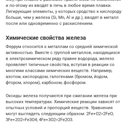
и по-этому их вводят в печь в любое время плавки.
Легирующие элементы, у которых сродство к кислороду
больше, чем у железа (Si, Mn, Al и др.), вводят в металл
после или одновременно с раскислением.
Химические свойства железа
Феррум относится к металлам со средней химической
активностью. Вместе с группой металлов, находящихся
в электрохимическом ряду правее водорода, железо
проявляет типичные свойства, вступая в реакции со
многими классами химических веществ. Например,
азотом, кислородом, галогенами (бромом, йодом,
фтором, хлором), карбоном, фосфором.
Оксиды железа получаются при сжигании железа при
высоких температурах. Химические реакции зависят от
опытных условий и пропорций веществ. Уравнения
могут выглядеть следующим образом: 2Fe+O2=2FeO;
3Fe+2O2=Fe3O4; 4Fe+3O2=2Fe2O3.