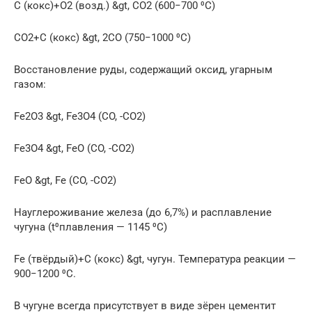
С (кокс)+O2 (возд.) &gt, CO2 (600−700 ⁰C)
CO2+С (кокс) &gt, 2CO (750−1000 ⁰C)
Восстановление руды, содержащий оксид, угарным
газом:
Fe2O3 &gt, Fe3O4 (CO, -CO2)
Fe3O4 &gt, FeO (CO, -CO2)
FeO &gt, Fe (CO, -CO2)
Науглероживание железа (до 6,7%) и расплавление
чугуна (t⁰плавления — 1145 ⁰C)
Fe (твёрдый)+С (кокс) &gt, чугун. Температура реакции —
900−1200 ⁰C.
В чугуне всегда присутствует в виде зёрен цементит