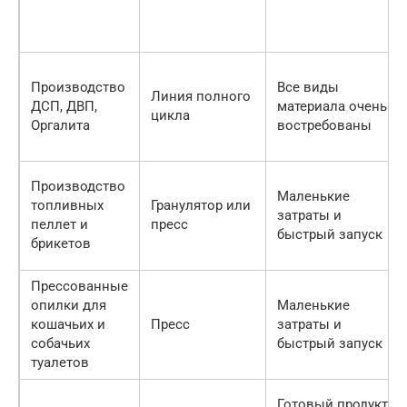
Производство
Все виды
Линия полного
ДСП, ДВП,
материала очень
цикла
Оргалита
востребованы
Производство
Маленькие
топливных
Гранулятор или
затраты и
пеллет и
пресс
быстрый запуск
брикетов
Прессованные
опилки для
Маленькие
кошачьих и
Пресс
затраты и
собачьих
быстрый запуск
туалетов
Готовый продукт