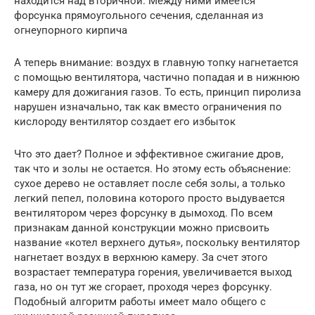
находится над вторичной. Между ними имеется
форсунка прямоугольного сечения, сделанная из
огнеупорного кирпича
А теперь внимание: воздух в главную топку нагнетается
с помощью вентилятора, частично попадая и в нижнюю
камеру для дожигания газов. То есть, принцип пиролиза
нарушен изначально, так как вместо ограничения по
кислороду вентилятор создает его избыток
Что это дает? Полное и эффективное сжигание дров,
так что и золы не остается. Но этому есть объяснение:
сухое дерево не оставляет после себя золы, а только
легкий пепел, половина которого просто выдувается
вентилятором через форсунку в дымоход. По всем
признакам данной конструкции можно присвоить
название «котел верхнего дутья», поскольку вентилятор
нагнетает воздух в верхнюю камеру. За счет этого
возрастает температура горения, увеличивается выход
газа, но он тут же сгорает, проходя через форсунку.
Подобный алгоритм работы имеет мало общего с