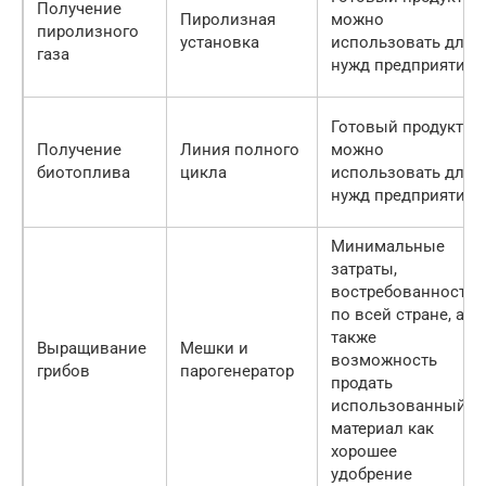
Получение
Пиролизная
можно
пиролизного
установка
использовать для
газа
нужд предприятия
Готовый продукт
Получение
Линия полного
можно
биотоплива
цикла
использовать для
нужд предприятия
Минимальные
затраты,
востребованность
по всей стране, а
также
Выращивание
Мешки и
возможность
грибов
парогенератор
продать
использованный
материал как
хорошее
удобрение